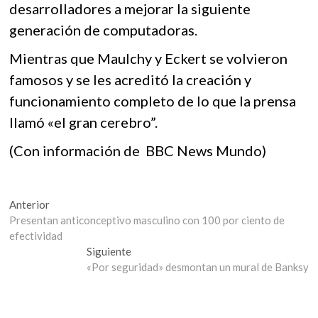
desarrolladores a mejorar la siguiente
generación de computadoras.
Mientras que Maulchy y Eckert se volvieron
famosos y se les acreditó la creación y
funcionamiento completo de lo que la prensa
llamó «el gran cerebro”.
(Con información de BBC News Mundo)
Navegación
Entrada
Anterior
anterior:
Presentan anticonceptivo masculino con 100 por ciento de
de
efectividad
entradas
Entrada
Siguiente
siguiente:
«Por seguridad» desmontan un mural de Banksy