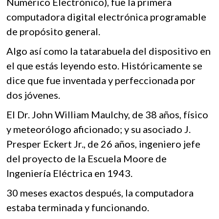
o
A
Numérico Electrónico), fue la primera
k
o
computadora digital electrónica programable
o
p
p
de propósito general.
k
p
e
n
Algo así como la tatarabuela del dispositivo en
el que estás leyendo esto. Históricamente se
dice que fue inventada y perfeccionada por
dos jóvenes.
El Dr. John William Maulchy, de 38 años, físico
y meteorólogo aficionado; y su asociado J.
Presper Eckert Jr., de 26 años, ingeniero jefe
del proyecto de la Escuela Moore de
Ingeniería Eléctrica en 1943.
30 meses exactos después, la computadora
estaba terminada y funcionando.