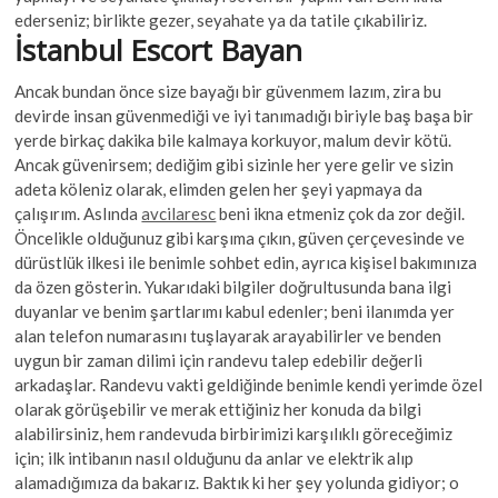
ederseniz; birlikte gezer, seyahate ya da tatile çıkabiliriz.
İstanbul Escort Bayan
Ancak bundan önce size bayağı bir güvenmem lazım, zira bu
devirde insan güvenmediği ve iyi tanımadığı biriyle baş başa bir
yerde birkaç dakika bile kalmaya korkuyor, malum devir kötü.
Ancak güvenirsem; dediğim gibi sizinle her yere gelir ve sizin
adeta köleniz olarak, elimden gelen her şeyi yapmaya da
çalışırım. Aslında
avcilaresc
beni ikna etmeniz çok da zor değil.
Öncelikle olduğunuz gibi karşıma çıkın, güven çerçevesinde ve
dürüstlük ilkesi ile benimle sohbet edin, ayrıca kişisel bakımınıza
da özen gösterin. Yukarıdaki bilgiler doğrultusunda bana ilgi
duyanlar ve benim şartlarımı kabul edenler; beni ilanımda yer
alan telefon numarasını tuşlayarak arayabilirler ve benden
uygun bir zaman dilimi için randevu talep edebilir değerli
arkadaşlar. Randevu vakti geldiğinde benimle kendi yerimde özel
olarak görüşebilir ve merak ettiğiniz her konuda da bilgi
alabilirsiniz, hem randevuda birbirimizi karşılıklı göreceğimiz
için; ilk intibanın nasıl olduğunu da anlar ve elektrik alıp
alamadığımıza da bakarız. Baktık ki her şey yolunda gidiyor; o