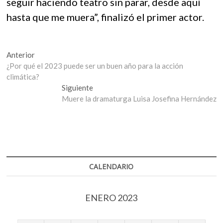
seguir haciendo teatro sin parar, desde aquí
hasta que me muera”, finalizó el primer actor.
Navegación
Entrada
Anterior
anterior:
¿Por qué el 2023 puede ser un buen año para la acción
de
climática?
entradas
Entrada
Siguiente
siguiente:
Muere la dramaturga Luisa Josefina Hernández
CALENDARIO
ENERO 2023