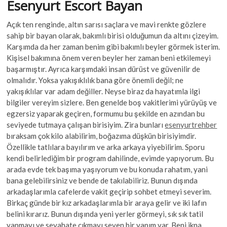
Esenyurt Escort Bayan
Açık ten renginde, altın sarısı saçlara ve mavi renkte gözlere
sahip bir bayan olarak, bakımlı birisi olduğumun da altını çizeyim.
Karşımda da her zaman benim gibi bakımlı beyler görmek isterim.
Kişisel bakımına önem veren beyler her zaman beni etkilemeyi
başarmıştır. Ayrıca karşımdaki insan dürüst ve güvenilir de
olmalıdır. Yoksa yakışıklılık bana göre önemli değil; ne
yakışıklılar var adam değiller. Neyse biraz da hayatımla ilgi
bilgiler vereyim sizlere. Ben genelde boş vakitlerimi yürüyüş ve
egzersiz yaparak geçiren, formumu bu şekilde en azından bu
seviyede tutmaya çalışan birisiyim. Zira bunları
esenyurtrehber
bıraksam çok kilo alabilirim, boğazıma düşkün birisiyimdir.
Özellikle tatlılara bayılırım ve arka arkaya yiyebilirim. Sporu
kendi belirlediğim bir program dahilinde, evimde yapıyorum. Bu
arada evde tek başıma yaşıyorum ve bu konuda rahatım, yani
bana gelebilirsiniz ve bende de takılabiliriz. Bunun dışında
arkadaşlarımla cafelerde vakit geçirip sohbet etmeyi severim.
Birkaç günde bir kız arkadaşlarımla bir araya gelir ve iki lafın
belini kırarız. Bunun dışında yeni yerler görmeyi, sık sık tatil
yapmayı ve seyahate çıkmayı seven bir yapım var. Beni ikna