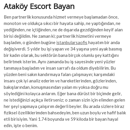
k
Ataköy Escort Bayan
b
er
s
o
o
A
p
Ben partnerlik konusunda hizmet vermeye başlamadan önce,
e
o
p
monoton ve oldukça sıkıcı bir hayata sahip, ne yaptığından, ne
n
yediğinden, ne içtiğinden, ne de dışarıda gezdiğinden keyif alan
k
p
birisi değildim. Ne zaman ki; partnerlik hizmetini vermeye
başladım, o günden bugüne
istanbularsaofis
hayatım bir anda
değişiverdi. 5 yıldır bu işi yapan ve 34 yaşına yeni ayak basmış
bir kadın olarak, bu sektörün bana birçok olumlu şey kattığını
belirtmek isterim. Aynı zamanda bu iş sayesinde yeni yüzler
tanımaya başladım ve insan sarrafı da oldum diyebilirim. Bu
yüzden beni sakın kandırmaya falan çalışmayın; karşımdaki
insanı çok iyi analiz ederim ve hareketlerinden, gözlerinden,
bakışlarından, konuşmasından yalan mı yoksa doğru mu
söylediğini kolayca anlarım. Eğer bana dürüst bir biçimde gelir,
ne istediğinizi açıkça iletirseniz; o zaman sizin için elimden gelen
her şeyi yapmaya çalışırım değerli beyler. Bu arada sizlere biraz
fiziksel özelliklerimden bahsedeyim, ben uzun boylu ve hafif balık
etli birisiyim. Yani 1.74 boyunda ve 59 kiloda bir bayan hayal
edin, işte o benim.