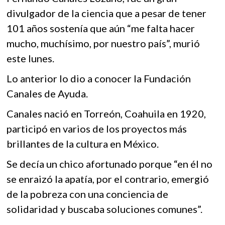
b
er
s
k
o
A
divulgador de la ciencia que a pesar de tener
o
101 años sostenía que aún “me falta hacer
p
o
p
e
mucho, muchísimo, por nuestro país”, murió
k
p
n
este lunes.
Lo anterior lo dio a conocer la Fundación
Canales de Ayuda.
Canales nació en Torreón, Coahuila en 1920,
participó en varios de los proyectos más
brillantes de la cultura en México.
Se decía un chico afortunado porque “en él no
se enraizó la apatía, por el contrario, emergió
de la pobreza con una conciencia de
solidaridad y buscaba soluciones comunes”.