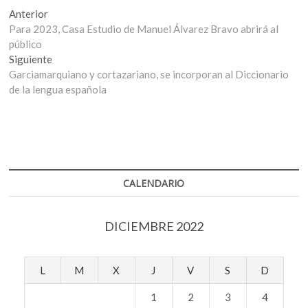
Navegación
Entrada
Anterior
anterior:
Para 2023, Casa Estudio de Manuel Álvarez Bravo abrirá al
de
público
entradas
Entrada
Siguiente
siguiente:
Garciamarquiano y cortazariano, se incorporan al Diccionario
de la lengua española
CALENDARIO
DICIEMBRE 2022
L
M
X
J
V
S
D
1
2
3
4