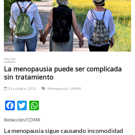
m
v
o
l
g
e
r
s
k
SALUD
o
La menopausia puede ser complicada
p
sin tratamiento
e
n
21 octubre, 2022
Menopausia
UNAM
v
o
F
T
W
l
g
ac
w
h
e
Redacción/CDMX
e
itt
at
r
La menopausia sigue causando incomodidad
b
er
s
s