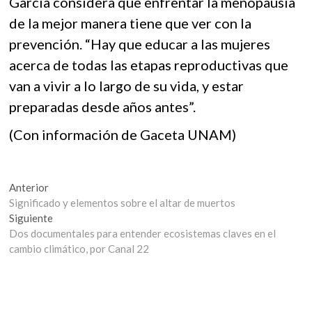
García considera que enfrentar la menopausia
de la mejor manera tiene que ver con la
prevención. “Hay que educar a las mujeres
acerca de todas las etapas reproductivas que
van a vivir a lo largo de su vida, y estar
preparadas desde años antes”.
(Con información de Gaceta UNAM)
Navegación
Entrada
Anterior
anterior:
Significado y elementos sobre el altar de muertos
de
Entrada
Siguiente
entradas
siguiente:
Dos documentales para entender ecosistemas claves en el
cambio climático, por Canal 22