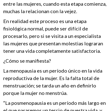
k
entre las mujeres, cuando esta etapa comienza,
o
A
o
muchas la relacionan con la vejez.
o
p
p
e
En realidad este proceso es una etapa
k
p
n
fisiológica normal, puede ser difícil de
procesarlo, pero si se visita a un especialista
las mujeres que presentan molestias lograran
tener una vida completamente satisfactoria.
¿Cómo se manifiesta?
La menopausia es un período único en la vida
reproductiva de la mujer. Es la falta total de
menstruación; se tarda un año en definirlo
porque la mujer no menstrúa.
“La posmenopausia es un período más largo en
el que pasaremos un tercio de nuestra vida, y