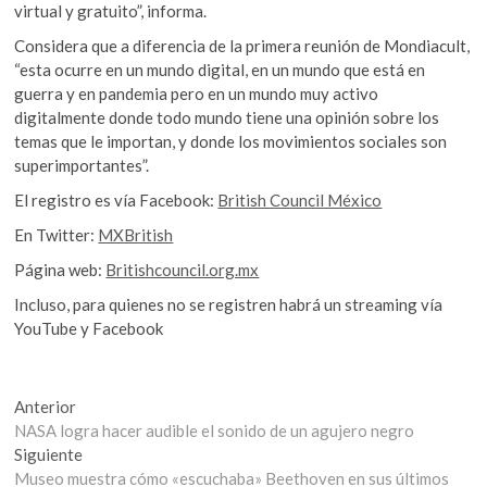
virtual y gratuito”, informa.
Considera que a diferencia de la primera reunión de Mondiacult,
“esta ocurre en un mundo digital, en un mundo que está en
guerra y en pandemia pero en un mundo muy activo
digitalmente donde todo mundo tiene una opinión sobre los
temas que le importan, y donde los movimientos sociales son
superimportantes”.
El registro es vía Facebook:
British Council México
En Twitter:
MXBritish
Página web:
Britishcouncil.org.mx
Incluso, para quienes no se registren habrá un streaming vía
YouTube y Facebook
Navegación
Entrada
Anterior
anterior:
NASA logra hacer audible el sonido de un agujero negro
de
Entrada
Siguiente
entradas
siguiente:
Museo muestra cómo «escuchaba» Beethoven en sus últimos