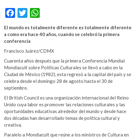
k
o
F
T
W
p
ac
w
h
e
El mundo es totalmente diferente es totalmente diferente
e
itt
at
n
a como era hace 40 años, cuando se celebró la primera
b
er
s
conferencia
o
A
Francisco Juárez/CDMX
o
p
Cuarenta años después que la primera Conferencia Mundial
Mondiacult sobre Políticas Culturales se llevó a cabo en la
k
p
Ciudad de México (1982), esta regresó a la capital del país y se
celebra desde el domingo 28 de agosto hasta el 30 de
septiembre.
El British Council es una organización internacional del Reino
Unido cuya labor es promover las relaciones culturales y las
oportunidades educativas alrededor del mundo y desde hace
dos décadas han desarrollado temas de política cultural y
creativa.
Paralelo a Mondiacult que reúne a los ministros de Cultura en