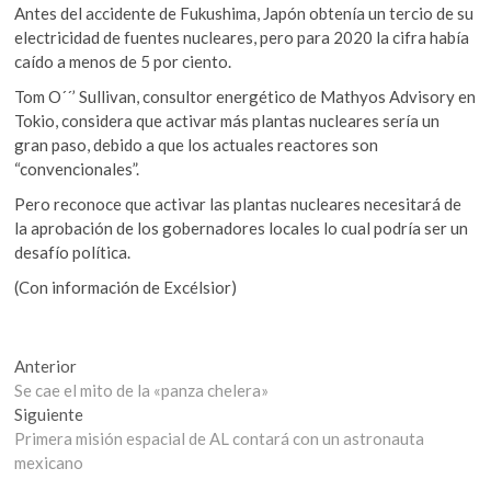
Antes del accidente de Fukushima, Japón obtenía un tercio de su
electricidad de fuentes nucleares, pero para 2020 la cifra había
caído a menos de 5 por ciento.
Tom O´´’ Sullivan, consultor energético de Mathyos Advisory en
Tokio, considera que activar más plantas nucleares sería un
gran paso, debido a que los actuales reactores son
“convencionales”.
Pero reconoce que activar las plantas nucleares necesitará de
la aprobación de los gobernadores locales lo cual podría ser un
desafío política.
(Con información de Excélsior)
Navegación
Entrada
Anterior
anterior:
Se cae el mito de la «panza chelera»
de
Entrada
Siguiente
entradas
siguiente:
Primera misión espacial de AL contará con un astronauta
mexicano