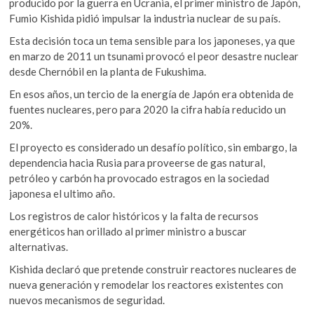
o
p
producido por la guerra en Ucrania, el primer ministro de Japón,
k
Fumio Kishida pidió impulsar la industria nuclear de su país.
k
p
o
p
Esta decisión toca un tema sensible para los japoneses, ya que
e
en marzo de 2011 un tsunami provocó el peor desastre nuclear
n
desde Chernóbil en la planta de Fukushima.
En esos años, un tercio de la energía de Japón era obtenida de
fuentes nucleares, pero para 2020 la cifra había reducido un
20%.
El proyecto es considerado un desafío político, sin embargo, la
dependencia hacia Rusia para proveerse de gas natural,
petróleo y carbón ha provocado estragos en la sociedad
japonesa el ultimo año.
Los registros de calor históricos y la falta de recursos
energéticos han orillado al primer ministro a buscar
alternativas.
Kishida declaró que pretende construir reactores nucleares de
nueva generación y remodelar los reactores existentes con
nuevos mecanismos de seguridad.