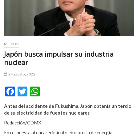
m
v
o
l
g
e
MUNDO
r
Japón busca impulsar su industria
s
k
nuclear
o
p
24 agosto, 2022
e
n
F
T
W
v
ac
w
h
o
Antes del accidente de Fukushima, Japón obtenía un tercio
l
e
itt
at
de su electricidad de fuentes nucleares
g
b
er
s
e
Redacción/CDMX
r
o
A
En respuesta al encarecimiento en materia de energía
s