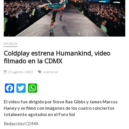
m
v
o
l
g
e
r
MÚSICA
s
Coldplay estrena Humankind, video
k
filmado en la CDMX
o
p
17 agosto, 2022
estrenos
e
n
F
T
W
v
o
ac
w
h
l
El video fue dirigido por Steve Rae Gibbs y James Marcus
e
itt
at
g
Haney y se filmó con imágenes de los cuatro conciertos
e
b
er
s
totalmente agotados en el Foro Sol
r
o
A
Redacción/CDMX
s