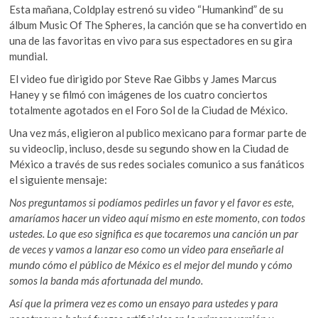
o
p
k
Esta mañana, Coldplay estrenó su video “Humankind” de su
o
álbum Music Of The Spheres, la canción que se ha convertido en
k
p
p
una de las favoritas en vivo para sus espectadores en su gira
e
mundial.
n
El video fue dirigido por Steve Rae Gibbs y James Marcus
Haney y se filmó con imágenes de los cuatro conciertos
totalmente agotados en el Foro Sol de la Ciudad de México.
Una vez más, eligieron al publico mexicano para formar parte de
su videoclip, incluso, desde su segundo show en la Ciudad de
México a través de sus redes sociales comunico a sus fanáticos
el siguiente mensaje:
Nos preguntamos si podíamos pedirles un favor y el favor es este,
amaríamos hacer un video aquí mismo en este momento, con todos
ustedes. Lo que eso significa es que tocaremos una canción un par
de veces y vamos a lanzar eso como un video para enseñarle al
mundo cómo el público de México es el mejor del mundo y cómo
somos la banda más afortunada del mundo.
Así que la primera vez es como un ensayo para ustedes y para