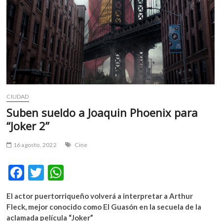
m
v
o
l
g
e
r
s
k
CIUDAD
o
Suben sueldo a Joaquin Phoenix para
p
“Joker 2”
e
n
16 agosto, 2022
Cine
v
o
F
T
W
l
g
ac
w
h
e
El actor puertorriqueño volverá a interpretar a Arthur
e
itt
at
r
Fleck, mejor conocido como El Guasón en la secuela de la
s
b
er
s
aclamada película “Joker”