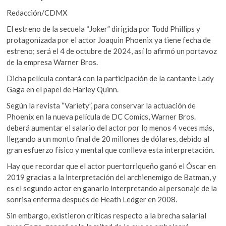
k
o
A
Redacción/CDMX
o
o
p
p
El estreno de la secuela “Joker” dirigida por Todd Phillips y
e
protagonizada por el actor Joaquin Phoenix ya tiene fecha de
k
p
n
estreno; será el 4 de octubre de 2024, así lo afirmó un portavoz
de la empresa Warner Bros.
Dicha película contará con la participación de la cantante Lady
Gaga en el papel de Harley Quinn.
Según la revista “Variety”, para conservar la actuación de
Phoenix en la nueva película de DC Comics, Warner Bros.
deberá aumentar el salario del actor por lo menos 4 veces más,
llegando a un monto final de 20 millones de dólares, debido al
gran esfuerzo físico y mental que conlleva esta interpretación.
Hay que recordar que el actor puertorriqueño ganó el Óscar en
2019 gracias a la interpretación del archienemigo de Batman, y
es el segundo actor en ganarlo interpretando al personaje de la
sonrisa enferma después de Heath Ledger en 2008.
Sin embargo, existieron críticas respecto a la brecha salarial