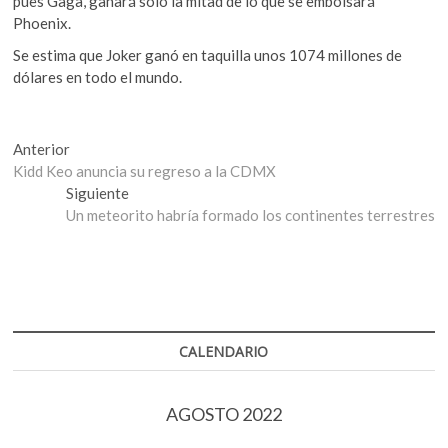
pues Gaga, ganará solo la mitad de lo que se embolsará
Phoenix.
Se estima que Joker ganó en taquilla unos 1074 millones de
dólares en todo el mundo.
Navegación
Entrada
Anterior
anterior:
Kidd Keo anuncia su regreso a la CDMX
de
Entrada
Siguiente
entradas
siguiente:
Un meteorito habría formado los continentes terrestres
CALENDARIO
AGOSTO 2022