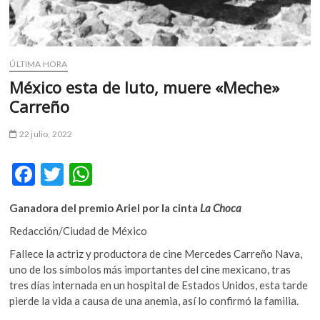
k
o
p
e
ÚLTIMA HORA
n
México esta de luto, muere «Meche»
Carreño
22 julio, 2022
F
T
W
ac
w
h
Ganadora del premio Ariel por la cinta
La Choca
e
itt
at
Redacción/Ciudad de México
b
er
s
Fallece la actriz y productora de cine Mercedes Carreño Nava,
o
A
uno de los símbolos más importantes del cine mexicano, tras
o
p
tres días internada en un hospital de Estados Unidos, esta tarde
pierde la vida a causa de una anemia, así lo confirmó la familia.
k
p