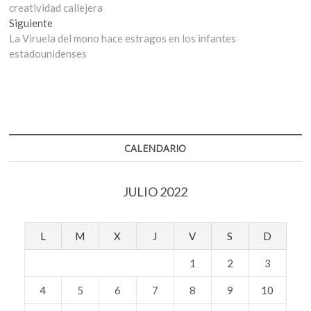
de
creatividad callejera
entradas
Entrada
Siguiente
siguiente:
La Viruela del mono hace estragos en los infantes
estadounidenses
CALENDARIO
JULIO 2022
L
M
X
J
V
S
D
1
2
3
4
5
6
7
8
9
10