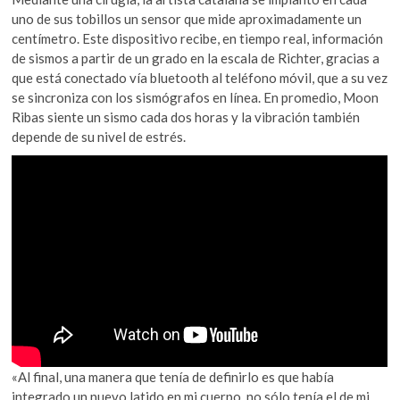
uno de sus tobillos un sensor que mide aproximadamente un
centímetro. Este dispositivo recibe, en tiempo real, información
de sismos a partir de un grado en la escala de Richter, gracias a
que está conectado vía bluetooth al teléfono móvil, que a su vez
se sincroniza con los sismógrafos en línea. En promedio, Moon
Ribas siente un sismo cada dos horas y la vibración también
depende de su nivel de estrés.
«Al final, una manera que tenía de definirlo es que había
integrado un nuevo latido en mi cuerpo, no sólo tenía el de mi