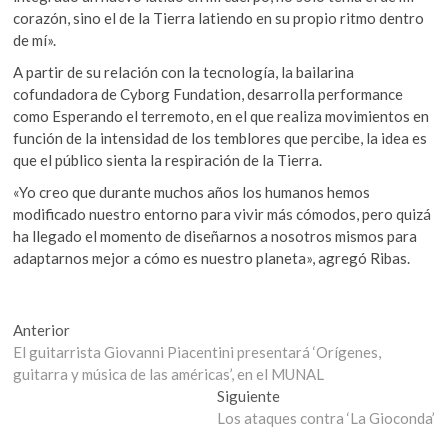
corazón, sino el de la Tierra latiendo en su propio ritmo dentro
de mí».
A partir de su relación con la tecnología, la bailarina
cofundadora de Cyborg Fundation, desarrolla performance
como Esperando el terremoto, en el que realiza movimientos en
función de la intensidad de los temblores que percibe, la idea es
que el público sienta la respiración de la Tierra.
«Yo creo que durante muchos años los humanos hemos
modificado nuestro entorno para vivir más cómodos, pero quizá
ha llegado el momento de diseñarnos a nosotros mismos para
adaptarnos mejor a cómo es nuestro planeta», agregó Ribas.
Navegación
Entrada
Anterior
anterior:
El guitarrista Giovanni Piacentini presentará ‘Orígenes,
de
guitarra y música de las américas’, en el MUNAL
entradas
Entrada
Siguiente
siguiente:
Los ataques contra ‘La Gioconda’