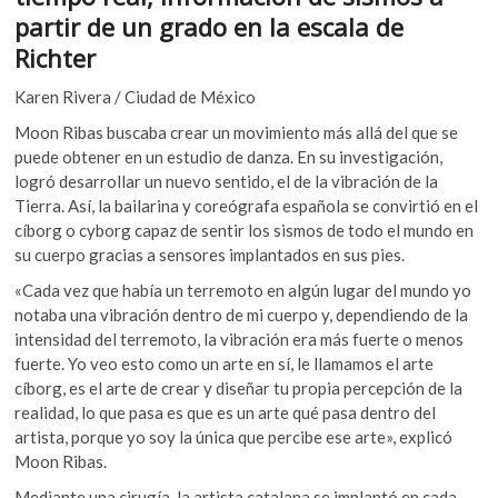
k
o
p
partir de un grado en la escala de
o
k
p
Richter
p
e
Karen Rivera / Ciudad de México
n
Moon Ribas buscaba crear un movimiento más allá del que se
puede obtener en un estudio de danza. En su investigación,
logró desarrollar un nuevo sentido, el de la vibración de la
Tierra. Así, la bailarina y coreógrafa española se convirtió en el
cíborg o cyborg capaz de sentir los sismos de todo el mundo en
su cuerpo gracias a sensores implantados en sus pies.
«Cada vez que había un terremoto en algún lugar del mundo yo
notaba una vibración dentro de mi cuerpo y, dependiendo de la
intensidad del terremoto, la vibración era más fuerte o menos
fuerte. Yo veo esto como un arte en sí, le llamamos el arte
cíborg, es el arte de crear y diseñar tu propia percepción de la
realidad, lo que pasa es que es un arte qué pasa dentro del
artista, porque yo soy la única que percibe ese arte», explicó
Moon Ribas.
Mediante una cirugía, la artista catalana se implantó en cada