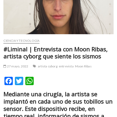
m
v
o
l
g
e
r
CIENCIA Y TECNOLOGÍA
s
#Liminal | Entrevista con Moon Ribas,
k
artista cyborg que siente los sismos
o
p
27 mayo, 2022
artista cyborg
entrevista
Moon Ribas
e
n
F
T
W
v
o
ac
w
h
l
Mediante una cirugía, la artista se
e
itt
at
g
implantó en cada uno de sus tobillos un
e
b
er
s
sensor. Este dispositivo recibe, en
r
o
A
s
tiempo real, información de sismos a