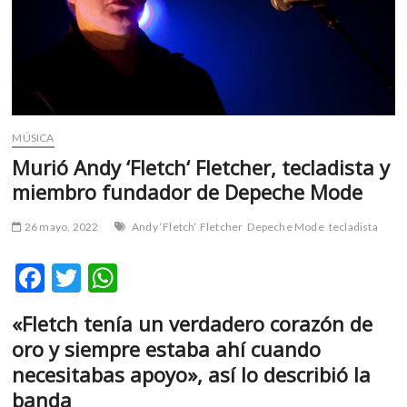
m
v
o
l
g
e
r
MÚSICA
s
Murió Andy ‘Fletch‘ Fletcher, tecladista y
k
miembro fundador de Depeche Mode
o
p
26 mayo, 2022
Andy ‘Fletch‘ Fletcher
Depeche Mode
tecladista
e
n
F
T
W
v
o
ac
w
h
l
«Fletch tenía un verdadero corazón de
e
itt
at
g
oro y siempre estaba ahí cuando
e
b
er
s
necesitabas apoyo», así lo describió la
r
o
A
banda
s