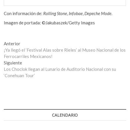
Con información de:
Rolling Stone
,
Infobae
,
Depeche Mode
.
Imagen de portada: ©Jakubaszek/Getty Images
Navegación
Entrada
Anterior
anterior:
¡Ya llegó el ‘Festival Alas sobre Rieles’ al Museo Nacional de los
de
Ferrocarriles Mexicanos!
entradas
Entrada
Siguiente
siguiente:
Los Choclok llegan al Lunario de Auditorio Nacional con su
‘Conehuan Tour’
CALENDARIO