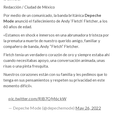
o
p
k
Redacción / Ciudad de México
o
k
p
p
Por medio de un comunicado, la banda británica
Depeche
e
Mode
anunció el fallecimiento de Andy ‘Fletch‘ Fletcher, a los
n
60 años de edad.
«Estamos en shock e inmersos en una abrumadora tristeza por
la prematura muerte de nuestro querido amigo, familiar y
compañero de banda, Andy “Fletch” Fletcher.
Fletch tenía un verdadero corazón de oro y siempre estaba ahí
cuando necesitabas apoyo, una conversación animada, unas
risas o una pinta fresquita.
Nuestros corazones están con su familia y les pedimos que lo
tenga en sus pensamientos y respeten su privacidad en este
momento difícil».
pic.twitter.com/RlB7QM6ckW
— Depeche Mode (@depechemode)
May 26, 2022