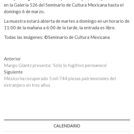
en la Galería 526 del Seminario de Cultura Mexicana hasta el
domingo 6 de marzo.
La muestra estará abierta de martes a domingo en un horario de
11:00 de la mañana a 6:00 de la tarde, la entrada es libre.
Todas las imágenes: ©Seminario de Cultura Mexicana
Navegación
Entrada
Anterior
anterior:
Margo Glantz presenta: ‘Sólo lo fugitivo permanece’
de
Entrada
Siguiente
entradas
siguiente:
México ha recuperado 5 mil 744 piezas patrimoniales del
extranjero en tres años
CALENDARIO