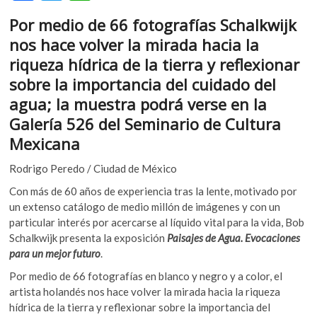
ac
w
h
k
Por medio de 66 fotografías Schalkwijk
o
e
itt
at
p
nos hace volver la mirada hacia la
b
er
s
e
riqueza hídrica de la tierra y reflexionar
n
o
A
sobre la importancia del cuidado del
o
p
agua; la muestra podrá verse en la
k
p
Galería 526 del Seminario de Cultura
Mexicana
Rodrigo Peredo / Ciudad de México
Con más de 60 años de experiencia tras la lente, motivado por
un extenso catálogo de medio millón de imágenes y con un
particular interés por acercarse al líquido vital para la vida, Bob
Schalkwijk presenta la exposición
Paisajes de Agua. Evocaciones
para un mejor futuro
.
Por medio de 66 fotografías en blanco y negro y a color, el
artista holandés nos hace volver la mirada hacia la riqueza
hídrica de la tierra y reflexionar sobre la importancia del