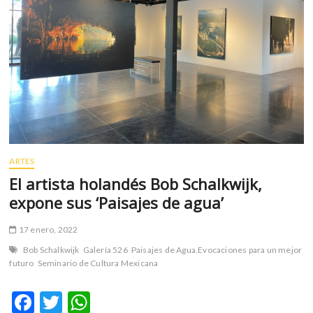
m
v
o
l
g
e
r
s
k
o
ARTES
p
El artista holandés Bob Schalkwijk,
e
n
expone sus ‘Paisajes de agua’
v
o
17 enero, 2022
l
Bob Schalkwijk
Galería 526
Paisajes de Agua.Evocaciones para un mejor
g
futuro
Seminario de Cultura Mexicana
e
r
F
T
W
s