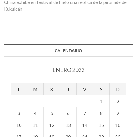
entradas
siguiente:
China exhibe en festival de hielo una réplica de la pirámide de
Kukulcán
CALENDARIO
ENERO 2022
L
M
X
J
V
S
D
1
2
3
4
5
6
7
8
9
10
11
12
13
14
15
16
17
18
19
20
21
22
23