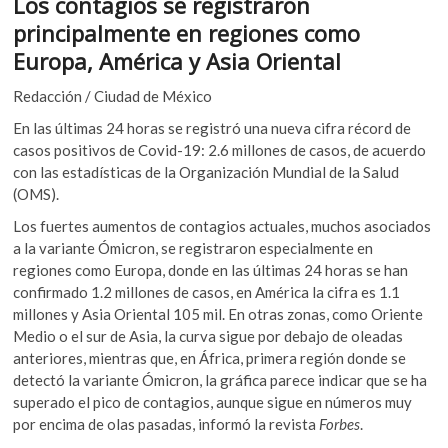
Los contagios se registraron
e
itt
at
k
principalmente en regiones como
o
b
er
s
p
Europa, América y Asia Oriental
o
A
e
Redacción / Ciudad de México
n
o
p
En las últimas 24 horas se registró una nueva cifra récord de
k
p
casos positivos de Covid-19: 2.6 millones de casos, de acuerdo
con las estadísticas de la Organización Mundial de la Salud
(OMS).
Los fuertes aumentos de contagios actuales, muchos asociados
a la variante Ómicron, se registraron especialmente en
regiones como Europa, donde en las últimas 24 horas se han
confirmado 1.2 millones de casos, en América la cifra es 1.1
millones y Asia Oriental 105 mil. En otras zonas, como Oriente
Medio o el sur de Asia, la curva sigue por debajo de oleadas
anteriores, mientras que, en África, primera región donde se
detectó la variante Ómicron, la gráfica parece indicar que se ha
superado el pico de contagios, aunque sigue en números muy
por encima de olas pasadas, informó la revista
Forbes
.