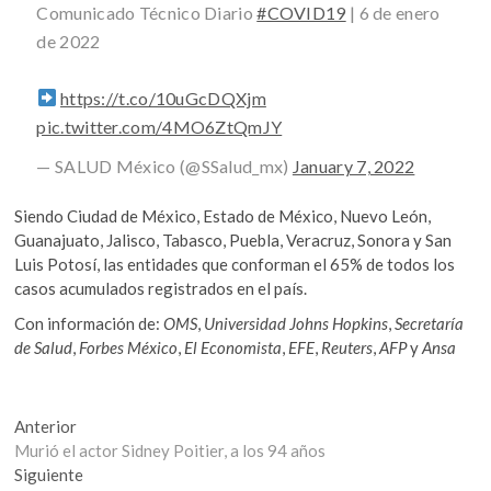
Comunicado Técnico Diario
#COVID19
| 6 de enero
de 2022
https://t.co/10uGcDQXjm
pic.twitter.com/4MO6ZtQmJY
— SALUD México (@SSalud_mx)
January 7, 2022
Siendo Ciudad de México, Estado de México, Nuevo León,
Guanajuato, Jalisco, Tabasco, Puebla, Veracruz, Sonora y San
Luis Potosí, las entidades que conforman el 65% de todos los
casos acumulados registrados en el país.
Con información de:
OMS
,
Universidad Johns Hopkins
,
Secretaría
de Salud
,
Forbes México
,
El Economista
,
EFE
,
Reuters
,
AFP
y
Ansa
Navegación
Entrada
Anterior
anterior:
Murió el actor Sidney Poitier, a los 94 años
de
Entrada
Siguiente