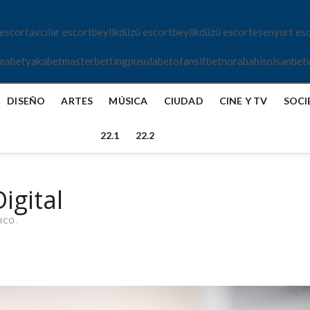
 escort
avcılar escort
beylikdüzü escort
beylikdüzü escort
esenyurt es
mabet
yakabet
masterbetting
pusulabet
ofansifbet
norabahis
nisanbet
DISEÑO
ARTES
MÚSICA
CIUDAD
CINE Y TV
SOCI
22.1
22.2
igital
ICO.