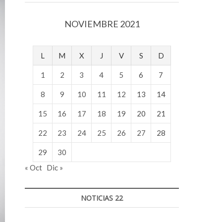
v
o
NOVIEMBRE 2021
l
g
e
L
M
X
J
V
S
D
r
s
1
2
3
4
5
6
7
k
o
8
9
10
11
12
13
14
p
15
16
17
18
19
20
21
e
n
22
23
24
25
26
27
28
v
o
29
30
l
« Oct
Dic »
g
e
r
NOTICIAS 22
s
k