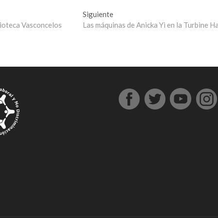
Entrada
Siguiente
siguiente:
lioteca Vasconcelos
Las máquinas de Anicka Yi en la Turbine Ha