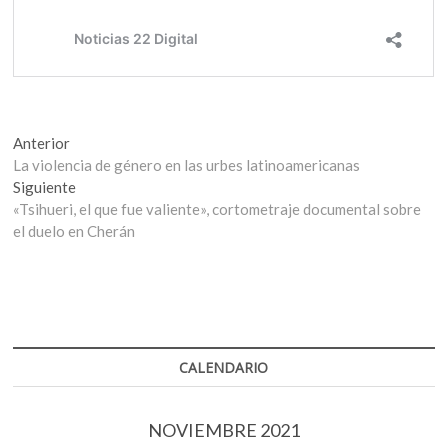
Navegación
Entrada
Anterior
anterior:
La violencia de género en las urbes latinoamericanas
de
Entrada
Siguiente
entradas
siguiente:
«Tsihueri, el que fue valiente», cortometraje documental sobre
el duelo en Cherán
CALENDARIO
NOVIEMBRE 2021