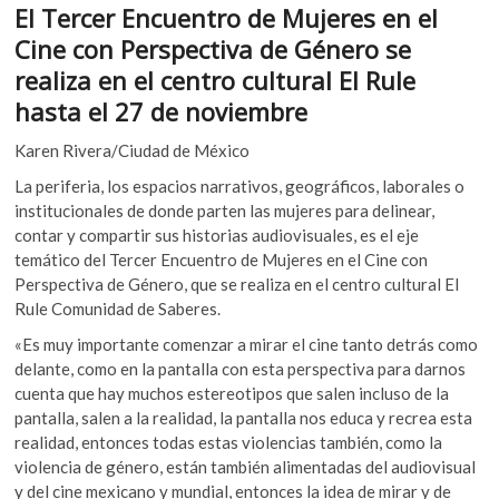
k
El Tercer Encuentro de Mujeres en el
e
itt
at
o
Cine con Perspectiva de Género se
b
er
s
p
realiza en el centro cultural El Rule
e
o
A
hasta el 27 de noviembre
n
o
p
Karen Rivera/Ciudad de México
k
p
La periferia, los espacios narrativos, geográficos, laborales o
institucionales de donde parten las mujeres para delinear,
contar y compartir sus historias audiovisuales, es el eje
temático del Tercer Encuentro de Mujeres en el Cine con
Perspectiva de Género, que se realiza en el centro cultural El
Rule Comunidad de Saberes.
«Es muy importante comenzar a mirar el cine tanto detrás como
delante, como en la pantalla con esta perspectiva para darnos
cuenta que hay muchos estereotipos que salen incluso de la
pantalla, salen a la realidad, la pantalla nos educa y recrea esta
realidad, entonces todas estas violencias también, como la
violencia de género, están también alimentadas del audiovisual
y del cine mexicano y mundial, entonces la idea de mirar y de