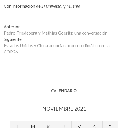
Con información de
El Universal
y
Milenio
Navegación
Entrada
Anterior
anterior:
Pedro Friedeberg y Mathias Goeritz, una conversación
de
Entrada
Siguiente
entradas
siguiente:
Estados Unidos y China anuncian acuerdo climático en la
COP26
CALENDARIO
NOVIEMBRE 2021
L
M
X
J
V
S
D