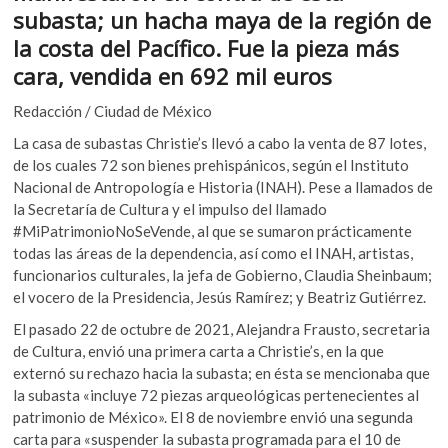
o
p
k
subasta; un hacha maya de la región de
o
k
p
la costa del Pacífico. Fue la pieza más
p
cara, vendida en 692 mil euros
e
n
Redacción / Ciudad de México
La casa de subastas Christie’s llevó a cabo la venta de 87 lotes,
de los cuales 72 son bienes prehispánicos, según el Instituto
Nacional de Antropología e Historia (INAH). Pese a llamados de
la Secretaría de Cultura y el impulso del llamado
#MiPatrimonioNoSeVende, al que se sumaron prácticamente
todas las áreas de la dependencia, así como el INAH, artistas,
funcionarios culturales, la jefa de Gobierno, Claudia Sheinbaum;
el vocero de la Presidencia, Jesús Ramírez; y Beatriz Gutiérrez.
El pasado 22 de octubre de 2021, Alejandra Frausto, secretaria
de Cultura, envió una primera carta a Christie’s, en la que
externó su rechazo hacia la subasta; en ésta se mencionaba que
la subasta «incluye 72 piezas arqueológicas pertenecientes al
patrimonio de México». El 8 de noviembre envió una segunda
carta para «suspender la subasta programada para el 10 de