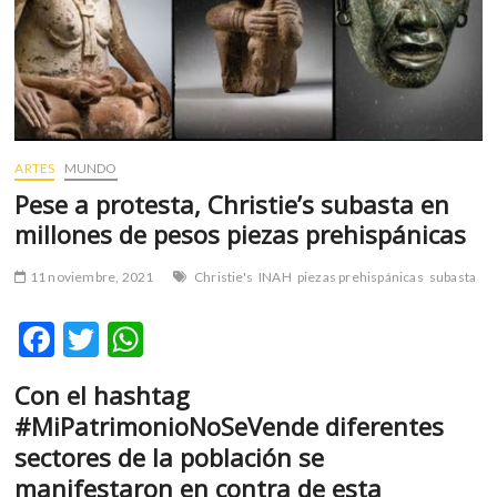
m
v
o
l
g
e
r
ARTES
MUNDO
s
Pese a protesta, Christie’s subasta en
k
millones de pesos piezas prehispánicas
o
p
11 noviembre, 2021
Christie's
INAH
piezas prehispánicas
subasta
e
n
F
T
W
v
o
ac
w
h
l
Con el hashtag
e
itt
at
g
#MiPatrimonioNoSeVende diferentes
e
b
er
s
sectores de la población se
r
o
A
manifestaron en contra de esta
s