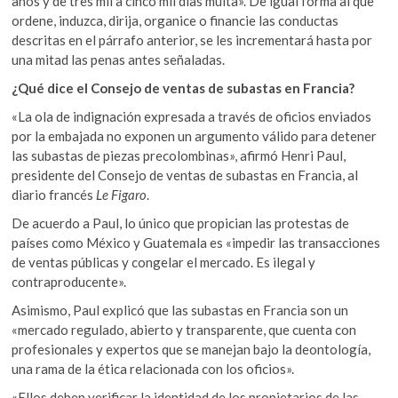
años y de tres mil a cinco mil días multa». De igual forma al que
ordene, induzca, dirija, organice o financie las conductas
descritas en el párrafo anterior, se les incrementará hasta por
una mitad las penas antes señaladas.
¿Qué dice el Consejo de ventas de subastas en Francia?
«La ola de indignación expresada a través de oficios enviados
por la embajada no exponen un argumento válido para detener
las subastas de piezas precolombinas», afirmó Henri Paul,
presidente del Consejo de ventas de subastas en Francia, al
diario francés
Le Figaro
.
De acuerdo a Paul, lo único que propician las protestas de
países como México y Guatemala es «impedir las transacciones
de ventas públicas y congelar el mercado. Es ilegal y
contraproducente».
Asimismo, Paul explicó que las subastas en Francia son un
«mercado regulado, abierto y transparente, que cuenta con
profesionales y expertos que se manejan bajo la deontología,
una rama de la ética relacionada con los oficios».
«Ellos deben verificar la identidad de los propietarios de las