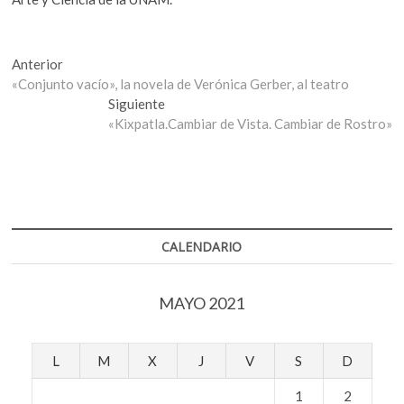
Navegación
Entrada
Anterior
anterior:
«Conjunto vacío», la novela de Verónica Gerber, al teatro
de
Entrada
Siguiente
entradas
siguiente:
«Kixpatla.Cambiar de Vista. Cambiar de Rostro»
CALENDARIO
MAYO 2021
L
M
X
J
V
S
D
1
2