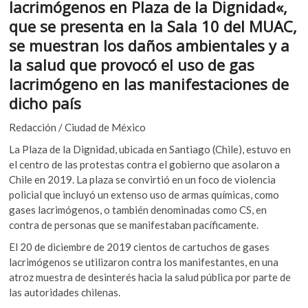
lacrimógenos en Plaza de la Dignidad«,
k
b
er
s
o
que se presenta en la Sala 10 del MUAC,
o
A
p
se muestran los daños ambientales y a
e
o
p
la salud que provocó el uso de gas
n
k
p
lacrimógeno en las manifestaciones de
dicho país
Redacción / Ciudad de México
La Plaza de la Dignidad, ubicada en Santiago (Chile), estuvo en
el centro de las protestas contra el gobierno que asolaron a
Chile en 2019. La plaza se convirtió en un foco de violencia
policial que incluyó un extenso uso de armas químicas, como
gases lacrimógenos, o también denominadas como CS, en
contra de personas que se manifestaban pacíficamente.
El 20 de diciembre de 2019 cientos de cartuchos de gases
lacrimógenos se utilizaron contra los manifestantes, en una
atroz muestra de desinterés hacia la salud pública por parte de
las autoridades chilenas.