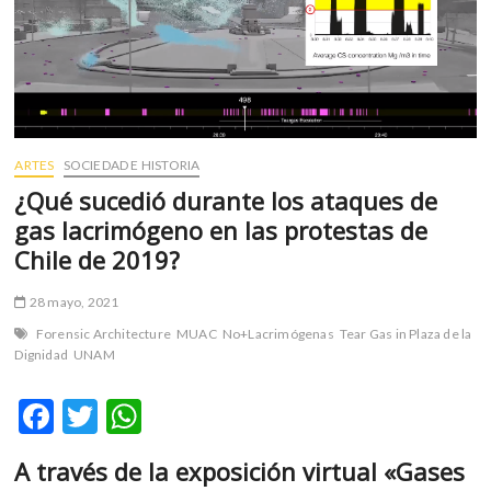
m
v
o
l
g
e
r
ARTES
SOCIEDAD E HISTORIA
s
¿Qué sucedió durante los ataques de
k
gas lacrimógeno en las protestas de
o
Chile de 2019?
p
e
28 mayo, 2021
n
v
Forensic Architecture
MUAC
No+Lacrimógenas
Tear Gas in Plaza de la
o
Dignidad
UNAM
l
g
F
T
W
e
ac
w
h
r
A través de la exposición virtual «Gases
e
itt
at
s