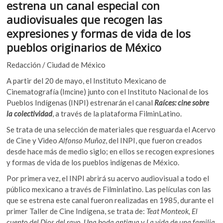
estrena un canal especial con
k
b
er
s
o
audiovisuales que recogen las
o
A
p
expresiones y formas de vida de los
e
o
p
pueblos originarios de México
n
k
p
Redacción / Ciudad de México
A partir del 20 de mayo, el Instituto Mexicano de
Cinematografía (Imcine) junto con el Instituto Nacional de los
Pueblos Indígenas (INPI) estrenarán el canal
Raíces: cine sobre
la colectividad
, a través de la plataforma FilminLatino.
Se trata de una selección de materiales que resguarda el Acervo
de Cine y Video
Alfonso Muñoz
, del INPI, que fueron creados
desde hace más de medio siglo; en ellos se recogen expresiones
y formas de vida de los pueblos indígenas de México.
Por primera vez, el INPI abrirá su acervo audiovisual a todo el
público mexicano a través de Filminlatino. Las películas con las
que se estrena este canal fueron realizadas en 1985, durante el
primer Taller de Cine Indígena, se trata de:
Teat Monteok, El
cuento del Dios del rayo
,
Una boda antigua
y
La vida de una familia