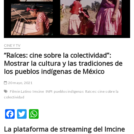
m
v
o
l
g
e
r
CINE Y TV
s
“Raíces: cine sobre la colectividad”:
k
Mostrar la cultura y las tradiciones de
o
los pueblos indígenas de México
p
e
20 mayo, 2021
n
v
Filmin Latino
Imcine
INPI
pueblos indígenas
Raíces: cine sobre la
o
colectividad
l
g
F
T
W
e
ac
w
h
r
La plataforma de streaming del Imcine
e
itt
at
s