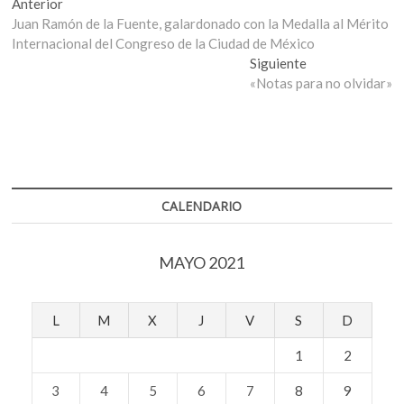
Navegación
Entrada
Anterior
anterior:
Juan Ramón de la Fuente, galardonado con la Medalla al Mérito
de
Internacional del Congreso de la Ciudad de México
entradas
Entrada
Siguiente
siguiente:
«Notas para no olvidar»
CALENDARIO
MAYO 2021
L
M
X
J
V
S
D
1
2
3
4
5
6
7
8
9