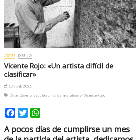
m
v
o
l
g
e
r
s
ARTES
DISEÑO
k
Vicente Rojo: «Un artista difícil de
o
clasificar»
p
e
13 abril, 2021
n
v
Arte
Diseño
Escultura
libros
muralismo
Vicente Rojo
o
l
F
T
W
g
ac
w
h
e
A pocos días de cumplirse un mes
r
e
itt
at
s
de la partida del artista, dedicamos