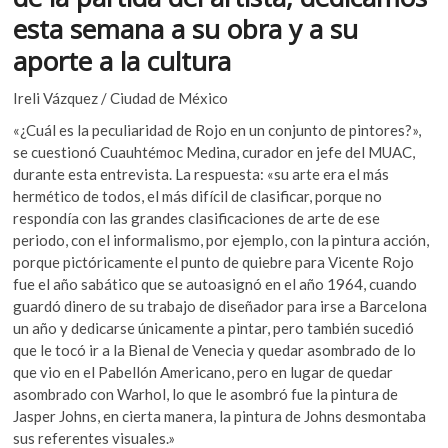
b
er
s
k
esta semana a su obra y a su
o
A
o
aporte a la cultura
p
o
p
e
k
p
n
Ireli Vázquez / Ciudad de México
«¿Cuál es la peculiaridad de Rojo en un conjunto de pintores?»,
se cuestionó Cuauhtémoc Medina, curador en jefe del MUAC,
durante esta entrevista. La respuesta: «su arte era el más
hermético de todos, el más difícil de clasificar, porque no
respondía con las grandes clasificaciones de arte de ese
periodo, con el informalismo, por ejemplo, con la pintura acción,
porque pictóricamente el punto de quiebre para Vicente Rojo
fue el año sabático que se autoasignó en el año 1964, cuando
guardó dinero de su trabajo de diseñador para irse a Barcelona
un año y dedicarse únicamente a pintar, pero también sucedió
que le tocó ir a la Bienal de Venecia y quedar asombrado de lo
que vio en el Pabellón Americano, pero en lugar de quedar
asombrado con Warhol, lo que le asombró fue la pintura de
Jasper Johns, en cierta manera, la pintura de Johns desmontaba
sus referentes visuales.»