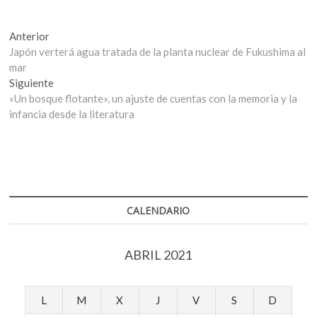
Navegación
Entrada
Anterior
anterior:
Japón verterá agua tratada de la planta nuclear de Fukushima al
de
mar
entradas
Entrada
Siguiente
siguiente:
«Un bosque flotante», un ajuste de cuentas con la memoria y la
infancia desde la literatura
CALENDARIO
ABRIL 2021
L
M
X
J
V
S
D