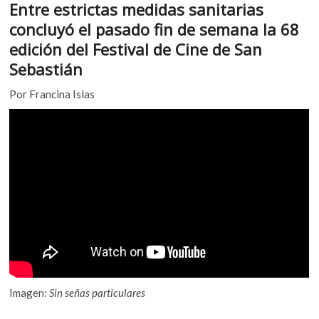
Entre estrictas medidas sanitarias
k
e
itt
at
o
concluyó el pasado fin de semana la 68
b
er
s
p
edición del Festival de Cine de San
e
o
A
Sebastián
n
o
p
Por Francina Islas
k
p
Imagen:
Sin señas particulares