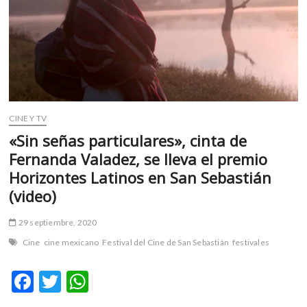
m
v
o
l
g
e
r
s
CINE Y TV
k
«Sin señas particulares», cinta de
o
Fernanda Valadez, se lleva el premio
p
Horizontes Latinos en San Sebastián
e
(video)
n
v
o
29 septiembre, 2020
l
Cine
cine mexicano
Festival del Cine de San Sebastián
festivales
g
e
F
T
W
r
ac
w
h
s