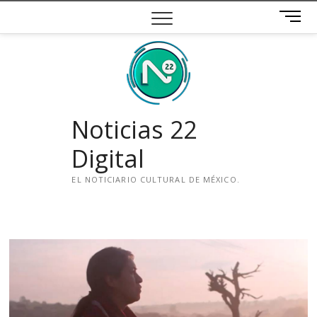
Saltar
B
al
o
contenido
t
ó
n
d
e
Noticias 22
m
e
Digital
n
ú
EL NOTICIARIO CULTURAL DE MÉXICO.
i
n
s
t
a
g
r
a