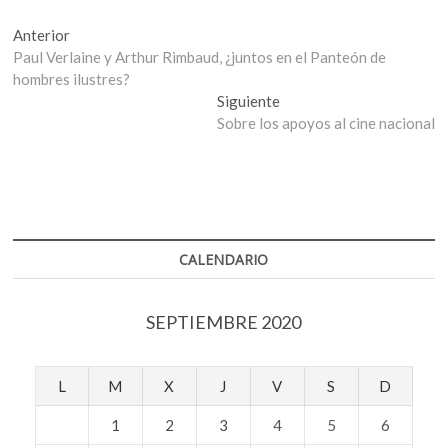
Navegación
Entrada
Anterior
anterior:
Paul Verlaine y Arthur Rimbaud, ¿juntos en el Panteón de
de
hombres ilustres?
entradas
Entrada
Siguiente
siguiente:
Sobre los apoyos al cine nacional
CALENDARIO
SEPTIEMBRE 2020
L
M
X
J
V
S
D
1
2
3
4
5
6