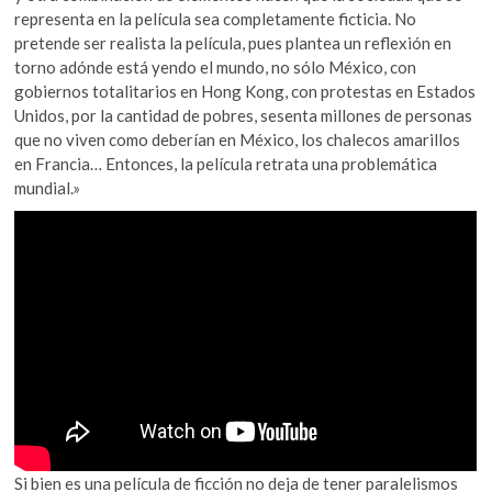
representa en la película sea completamente ficticia. No
pretende ser realista la película, pues plantea un reflexión en
torno adónde está yendo el mundo, no sólo México, con
gobiernos totalitarios en Hong Kong, con protestas en Estados
Unidos, por la cantidad de pobres, sesenta millones de personas
que no viven como deberían en México, los chalecos amarillos
en Francia… Entonces, la película retrata una problemática
mundial.»
Si bien es una película de ficción no deja de tener paralelismos