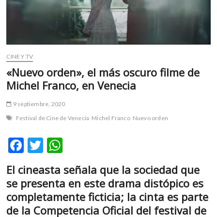
m
v
o
l
g
CINE Y TV
e
«Nuevo orden», el más oscuro filme de
r
Michel Franco, en Venecia
s
k
o
9 septiembre, 2020
p
Festival de Cine de Venecia
Michel Franco
Nuevo orden
e
n
F
T
W
v
ac
w
h
o
El cineasta señala que la sociedad que
l
e
itt
at
g
se presenta en este drama distópico es
b
er
s
e
completamente ficticia; la cinta es parte
r
o
A
de la Competencia Oficial del festival de
s