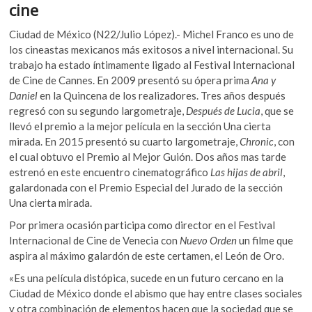
o
p
cine
k
o
k
p
Ciudad de México (N22/Julio López).- Michel Franco es uno de
p
los cineastas mexicanos más exitosos a nivel internacional. Su
e
trabajo ha estado íntimamente ligado al Festival Internacional
n
de Cine de Cannes. En 2009 presentó su ópera prima
Ana y
Daniel
en la Quincena de los realizadores. Tres años después
regresó con su segundo largometraje,
Después de Lucia
, que se
llevó el premio a la mejor película en la sección Una cierta
mirada. En 2015 presentó su cuarto largometraje,
Chronic
, con
el cual obtuvo el Premio al Mejor Guión. Dos años mas tarde
estrenó en este encuentro cinematográfico
Las hijas de abril
,
galardonada con el Premio Especial del Jurado de la sección
Una cierta mirada.
Por primera ocasión participa como director en el Festival
Internacional de Cine de Venecia con
Nuevo Orden
un filme que
aspira al máximo galardón de este certamen, el León de Oro.
«Es una película distópica, sucede en un futuro cercano en la
Ciudad de México donde el abismo que hay entre clases sociales
y otra combinación de elementos hacen que la sociedad que se