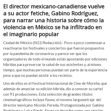
ac
w
h
k
El director mexicano-canadiense vuelve
e
itt
at
o
a su actor fetiche, Gabino Rodríguez,
p
b
er
s
e
para narrar una historia sobre cómo la
o
A
n
violencia en México se ha infiltrado en
o
p
el imaginario popular
k
p
Ciudad de México (N22/Redacción).- Poco a poco comienzan a
reactivarse los festivales y conciertos que fueron pospuestos
por la pandemia de coronavirus y parece ser que los
organizadores de todo el mundo están apostando por ediciones
híbridas para preservar la salud de sus asistentes y, al mismo
tiempo, que muchas personas puedan ser parte de la experiencia
pese a que no puedan asistir a los recintos.
Uno de ellos es el Festival Internacional de Cine de Morelia, que
además de anunciar su edición híbrida, dio a conocer su cartel
con 91 producciones. Esta selección de grandes títulos
cinematográficos incluye
Fauna,
el noveno largometraje
del
director mexicano Nicolás Pereda. Protagonizada por Gabino
Rodríguez y Luisa Pardo,
Fauna
se describe como una versión