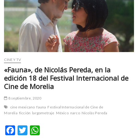
m
v
o
l
g
e
r
s
k
CINE Y TV
o
«Fauna», de Nicolás Pereda, en la
p
edición 18 del Festival Internacional de
e
Cine de Morelia
n
v
8 septiembre, 2020
o
l
cine mexicano
fauna
Festival Internacional de Cine de
Morelia
ficción
largometraje
México
narco
Nicolás Pereda
g
e
F
T
W
r
s