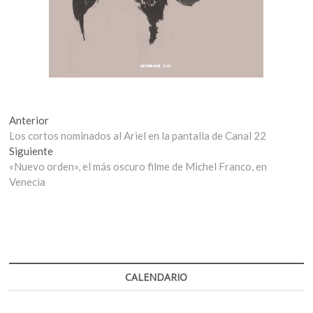
Navegación
Entrada
Anterior
anterior:
Los cortos nominados al Ariel en la pantalla de Canal 22
de
Entrada
Siguiente
entradas
siguiente:
«Nuevo orden», el más oscuro filme de Michel Franco, en
Venecia
CALENDARIO