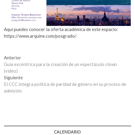
Aquí puedes conocer la oferta académica de este espacio:
https://www.arquine.com/posgrado/
Navegación
Entrada
Anterior
anterior:
Guía excéntrica para la creación de un espectáculo clown
de
(video)
entradas
Entrada
Siguiente
siguiente:
El CCC integra política de paridad de género en su proceso de
admisión
CALENDARIO