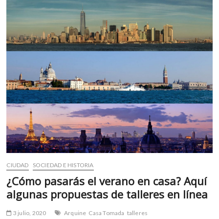
m
v
o
l
g
e
r
s
k
o
p
e
n
v
o
CIUDAD
SOCIEDAD E HISTORIA
l
¿Cómo pasarás el verano en casa? Aquí
g
e
algunas propuestas de talleres en línea
r
s
3 julio, 2020
Arquine
Casa Tomada
talleres