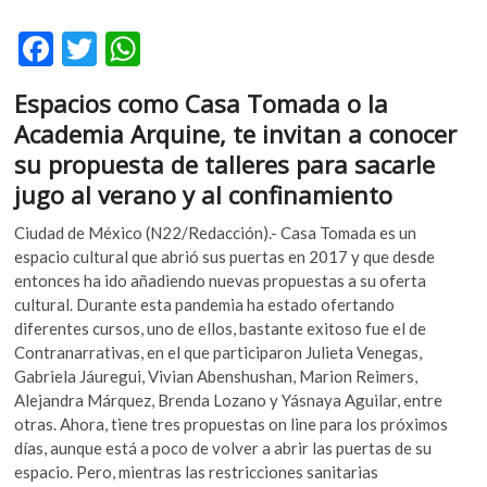
k
o
F
T
W
p
ac
w
h
e
Espacios como Casa Tomada o la
n
e
itt
at
Academia Arquine, te invitan a conocer
b
er
s
su propuesta de talleres para sacarle
o
A
jugo al verano y al confinamiento
o
p
Ciudad de México (N22/Redacción).- Casa Tomada es un
k
p
espacio cultural que abrió sus puertas en 2017 y que desde
entonces ha ido añadiendo nuevas propuestas a su oferta
cultural. Durante esta pandemia ha estado ofertando
diferentes cursos, uno de ellos, bastante exitoso fue el de
Contranarrativas, en el que participaron Julieta Venegas,
Gabriela Jáuregui, Vivian Abenshushan, Marion Reimers,
Alejandra Márquez, Brenda Lozano y Yásnaya Aguilar, entre
otras. Ahora, tiene tres propuestas on line para los próximos
días, aunque está a poco de volver a abrir las puertas de su
espacio. Pero, mientras las restricciones sanitarias