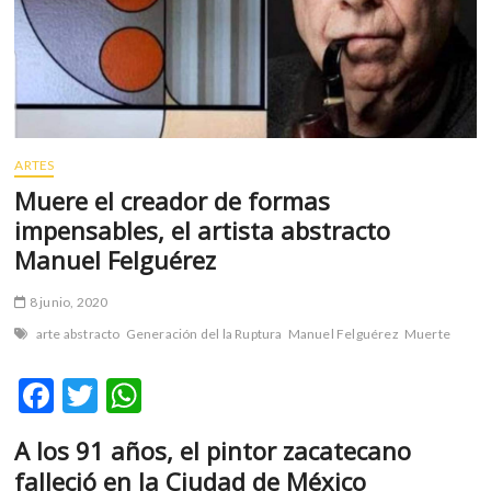
m
v
o
l
g
e
r
ARTES
s
Muere el creador de formas
k
impensables, el artista abstracto
o
Manuel Felguérez
p
e
8 junio, 2020
n
v
arte abstracto
Generación del la Ruptura
Manuel Felguérez
Muerte
o
l
F
T
W
g
ac
w
h
e
A los 91 años, el pintor zacatecano
r
e
itt
at
falleció en la Ciudad de México
s