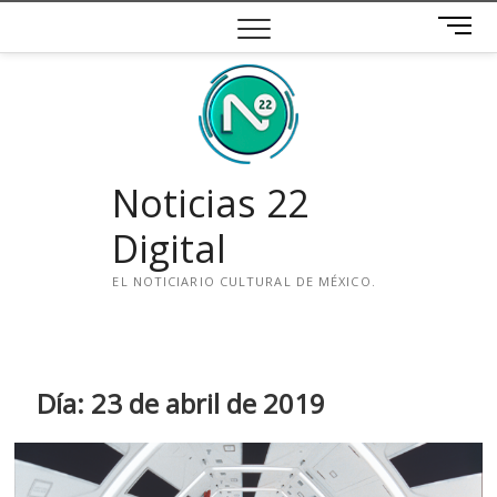
Saltar
B
al
o
contenido
t
ó
n
d
e
Noticias 22
m
e
Digital
n
ú
EL NOTICIARIO CULTURAL DE MÉXICO.
i
n
s
t
Día:
23 de abril de 2019
a
g
r
a