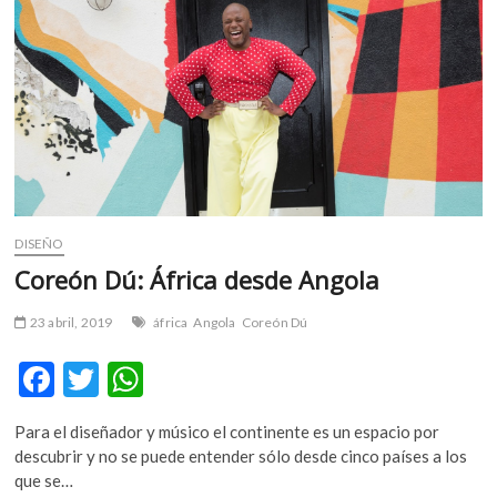
k
p
Cervantes
DISEÑO
Coreón Dú: África desde Angola
23 abril, 2019
áfrica
Angola
Coreón Dú
F
T
W
ac
w
h
Para el diseñador y músico el continente es un espacio por
e
itt
at
descubrir y no se puede entender sólo desde cinco países a los
b
er
s
que se…