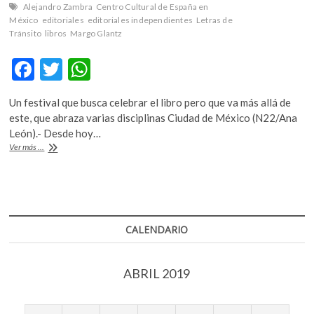
Alejandro Zambra
Centro Cultural de España en
México
editoriales
editoriales independientes
Letras de
Tránsito
libros
Margo Glantz
F
T
W
ac
w
h
Un festival que busca celebrar el libro pero que va más allá de
e
itt
at
este, que abraza varias disciplinas Ciudad de México (N22/Ana
b
er
s
León).- Desde hoy…
Letras
Ver más ...
o
A
de
Tránsito,
o
p
desde
k
p
los
libros
y
CALENDARIO
la
multidisciplina,
reflexionar
ABRIL 2019
sobre
el
exilio