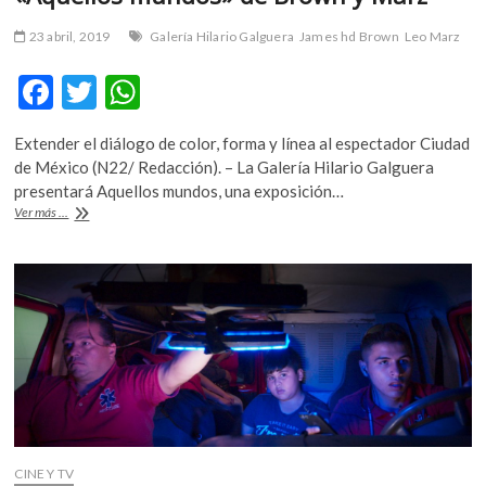
23 abril, 2019
Galería Hilario Galguera
James hd Brown
Leo Marz
F
T
W
ac
w
h
Extender el diálogo de color, forma y línea al espectador Ciudad
e
itt
at
de México (N22/ Redacción). – La Galería Hilario Galguera
b
er
s
presentará Aquellos mundos, una exposición…
«Aquellos
Ver más ...
o
A
mundos»
de
o
p
Brown
k
p
y
Marz
CINE Y TV