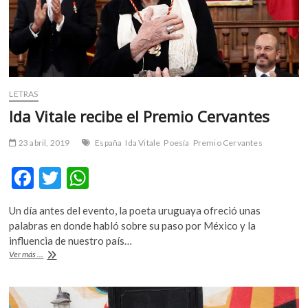
LETRAS
Ida Vitale recibe el Premio Cervantes
23 abril, 2019
España
Ida Vitale
Poesía
Premio Cervantes
F
T
W
ac
w
h
Un día antes del evento, la poeta uruguaya ofreció unas
e
itt
at
palabras en donde habló sobre su paso por México y la
b
er
s
influencia de nuestro país…
Ida
Ver más ...
o
A
Vitale
recibe
o
p
el
Premio