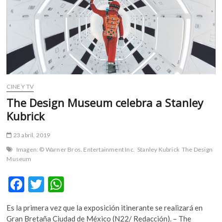
m
v
o
l
g
e
r
s
CINE Y TV
k
The Design Museum celebra a Stanley
o
Kubrick
p
e
23 abril, 2019
n
Imagen: © Warner Bros. Entertainment Inc.
Stanley Kubrick
The Design
v
Museum
o
l
F
T
W
g
e
ac
w
h
r
Es la primera vez que la exposición itinerante se realizará en
e
itt
at
s
Gran Bretaña Ciudad de México (N22/ Redacción). – The