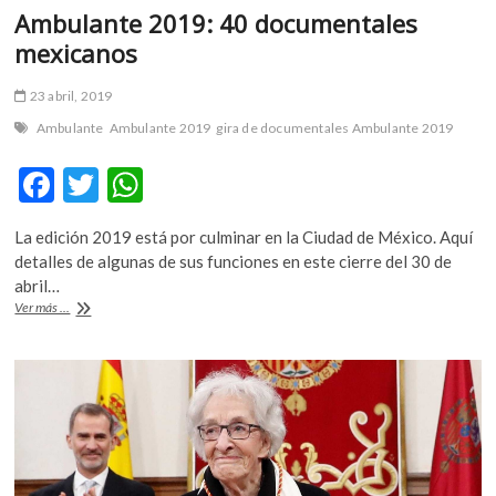
Ambulante 2019: 40 documentales
mexicanos
23 abril, 2019
Ambulante
Ambulante 2019
gira de documentales Ambulante 2019
F
T
W
ac
w
h
La edición 2019 está por culminar en la Ciudad de México. Aquí
e
itt
at
detalles de algunas de sus funciones en este cierre del 30 de
b
er
s
abril…
Ambulante
Ver más ...
o
A
2019:
40
o
p
documentales
k
p
mexicanos