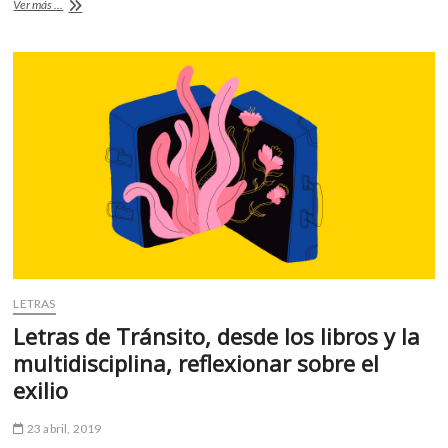
Coreón
Ver más ...
o
A
Dú:
África
o
p
desde
k
p
Angola
LETRAS
Letras de Tránsito, desde los libros y la
multidisciplina, reflexionar sobre el
exilio
23 abril, 2019