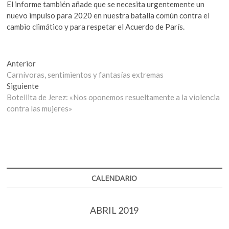
El informe también añade que se necesita urgentemente un
nuevo impulso para 2020 en nuestra batalla común contra el
cambio climático y para respetar el Acuerdo de París.
Navegación
Entrada
Anterior
anterior:
Carnívoras, sentimientos y fantasías extremas
de
Entrada
Siguiente
entradas
siguiente:
Botellita de Jerez: «Nos oponemos resueltamente a la violencia
contra las mujeres»
CALENDARIO
ABRIL 2019