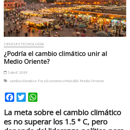
m
v
o
l
g
e
r
CIENCIA Y TECNOLOGÍA
s
¿Podría el cambio climático unir al
k
Medio Oriente?
o
p
5 abril, 2019
e
cambio climático
Foro Económico Mundlal
Medio Oriente
n
v
F
T
W
o
l
ac
w
h
g
La meta sobre el cambio climático
e
itt
at
e
es no superar los 1.5 ° C, pero
r
b
er
s
s