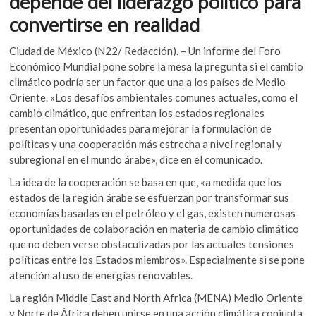
depende del liderazgo político para
o
A
k
convertirse en realidad
o
o
p
p
k
p
Ciudad de México (N22/ Redacción). – Un informe del Foro
e
Económico Mundial pone sobre la mesa la pregunta si el cambio
n
climático podría ser un factor que una a los países de Medio
Oriente. «Los desafíos ambientales comunes actuales, como el
cambio climático, que enfrentan los estados regionales
presentan oportunidades para mejorar la formulación de
políticas y una cooperación más estrecha a nivel regional y
subregional en el mundo árabe», dice en el comunicado.
La idea de la cooperación se basa en que, «a medida que los
estados de la región árabe se esfuerzan por transformar sus
economías basadas en el petróleo y el gas, existen numerosas
oportunidades de colaboración en materia de cambio climático
que no deben verse obstaculizadas por las actuales tensiones
políticas entre los Estados miembros». Especialmente si se pone
atención al uso de energías renovables.
La región Middle East and North Africa (MENA) Medio Oriente
y Norte de África deben unirse en una acción climática conjunta,