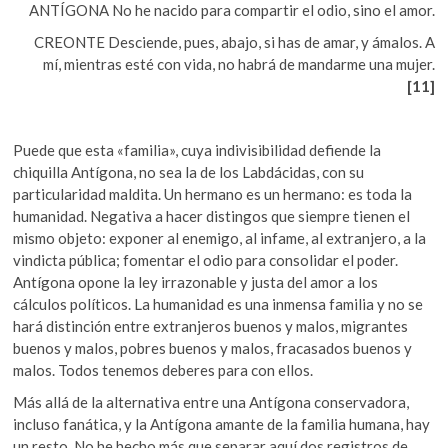
ANTÍGONA No he nacido para compartir el odio, sino el amor.
CREONTE Desciende, pues, abajo, si has de amar, y ámalos. A
mí, mientras esté con vida, no habrá de mandarme una mujer.
[11]
Puede que esta «familia», cuya indivisibilidad defiende la
chiquilla Antígona, no sea la de los Labdácidas, con su
particularidad maldita. Un hermano es un hermano: es toda la
humanidad. Negativa a hacer distingos que siempre tienen el
mismo objeto: exponer al enemigo, al infame, al extranjero, a la
vindicta pública; fomentar el odio para consolidar el poder.
Antígona opone la ley irrazonable y justa del amor a los
cálculos políticos. La humanidad es una inmensa familia y no se
hará distinción entre extranjeros buenos y malos, migrantes
buenos y malos, pobres buenos y malos, fracasados buenos y
malos. Todos tenemos deberes para con ellos.
Más allá de la alternativa entre una Antígona conservadora,
incluso fanática, y la Antígona amante de la familia humana, hay
un resto. No he hecho más que separar aquí dos registros de