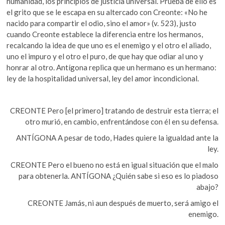
humanidad, los principios de justicia universal. Prueba de ello es
el grito que se le escapa en su altercado con Creonte: «No he
nacido para compartir el odio, sino el amor» (v. 523), justo
cuando Creonte establece la diferencia entre los hermanos,
recalcando la idea de que uno es el enemigo y el otro el aliado,
uno el impuro y el otro el puro, de que hay que odiar al uno y
honrar al otro. Antígona replica que un hermano es un hermano:
ley de la hospitalidad universal, ley del amor incondicional.
CREONTE Pero [el primero] tratando de destruir esta tierra; el
otro murió, en cambio, enfrentándose con él en su defensa.
ANTÍGONA A pesar de todo, Hades quiere la igualdad ante la
ley.
CREONTE Pero el bueno no está en igual situación que el malo
para obtenerla. ANTÍGONA ¿Quién sabe si eso es lo piadoso
abajo?
CREONTE Jamás, ni aun después de muerto, será amigo el
enemigo.