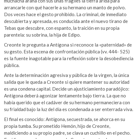
muchacha araña con sus uñas frágiles la tierra árida para
arrancarle con qué hacerle a su hermano un manto de polvo.
Dos veces hace el gesto prohibido. La criminal, de inmediato
descubierta y apresada, es conducida ante el nuevo tirano de
Tebas que descubre, con espanto, la traición en su propia
parentela: su sobrina, la hija de Edipo.
Creonte le pregunta a Antígona si reconoce la «paternidad» de
su gesto. Esta escena de confrontación pública (vv. 444- 525)
es la fuente inagotable para la reflexión sobre la desobediencia
pública.
Ante la determinación agresiva y pública de la virgen, la única
salida que le queda a Creonte si quiere mantener su autoridad
es una condena capital. Decide un ajusticiamiento paradójico:
Antígona deberá agonizar lentamente bajo tierra. La que no
había querido que el cadáver de su hermano permaneciera con
su frialdad bajo la luz del día es condenada a ser enterrada viva.
El final es conocido: Antígona, secuestrada, se ahorca en su
propia tumba. Su prometido Hemón, hijo de Creonte,
maldiciendo a su propio padre, se clava un cuchillo en el pecho.