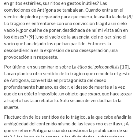
en gritos estériles, sus ritos en gestos inútiles? Las
convicciones de Antígona se tambalean. Cuando entra en el
vientre de piedra preparado para que muera, le asalta la duda.
[8]
Lo trágico es enfrentarse con una convicción frágil a un cielo
vacío («¿por qué he de poner, desdichada de mí, mi vista aún en
los dioses?»
[9]
), no el vacío de la ausencia, del no-ser, sino el
vacío que han dejado los que han partido. Entonces la
desobediencia es la expresión de una desesperación, una
provocación sin respuesta.
Por último, en su seminario sobre
La ética del psicoanálisis
[10],
Lacan plantea otro sentido de lo trágico que remodela el gesto
de Antígona, convertida en protagonista del deseo
profundamente humano, es decir, el deseo de muerte a la vez
que de un objeto imposible, un objeto que
satura
, que hace gozar
al sujeto hasta arrebatarlo. Solo se ama de verdad hasta la
muerte.
Fluctuación de los sentidos de lo trágico, a la que cabe añadir la
ambigüedad del contenido mismo de las leyes «no escritas». ¿A
qué se refiere Antígona cuando cuestiona la prohibición de su