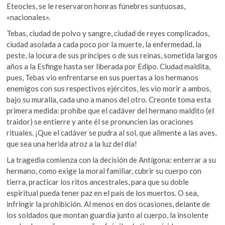
Eteocles, se le reservaron honras fúnebres suntuosas,
«nacionales».
Tebas, ciudad de polvo y sangre, ciudad de reyes complicados,
ciudad asolada a cada poco por la muerte, la enfermedad, la
peste, la locura de sus príncipes o de sus reinas, sometida largos
años a la Esfinge hasta ser liberada por Edipo. Ciudad maldita,
pues, Tebas vio enfrentarse en sus puertas a los hermanos
enemigos con sus respectivos ejércitos, les vio morir a ambos,
bajo su muralla, cada uno a manos del otro. Creonte toma esta
primera medida: prohíbe que el cadáver del hermano maldito (el
traidor) se entierre y ante él se pronuncien las oraciones
rituales. ¡Que el cadáver se pudra al sol, que alimente a las aves,
que sea una herida atroz a la luz del día!
La tragedia comienza con la decisión de Antígona: enterrar a su
hermano, como exige la moral familiar, cubrir su cuerpo con
tierra, practicar los ritos ancestrales, para que su doble
espiritual pueda tener paz en el país de los muertos. O sea,
infringir la prohibición. Al menos en dos ocasiones, delante de
los soldados que montan guardia junto al cuerpo, la insolente