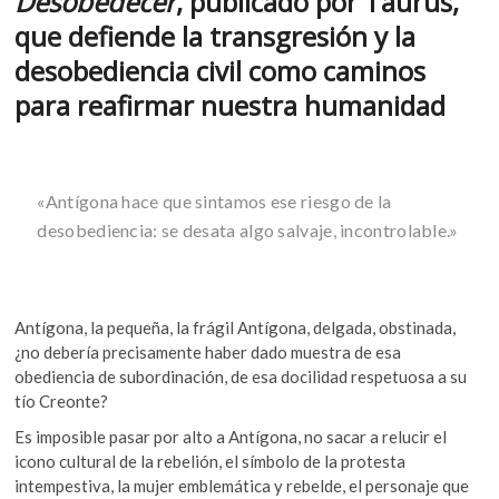
Desobedecer
, publicado por Taurus,
o
p
k
que defiende la transgresión y la
o
k
p
p
desobediencia civil como caminos
e
para reafirmar nuestra humanidad
n
«
Antígona hace que sintamos ese riesgo de la
desobediencia: se desata algo salvaje, incontrolable.»
Antígona, la pequeña, la frágil Antígona, delgada, obstinada,
¿no debería precisamente haber dado muestra de esa
obediencia de subordinación, de esa docilidad respetuosa a su
tío Creonte?
Es imposible pasar por alto a Antígona, no sacar a relucir el
icono cultural de la rebelión, el símbolo de la protesta
intempestiva, la mujer emblemática y rebelde, el personaje que