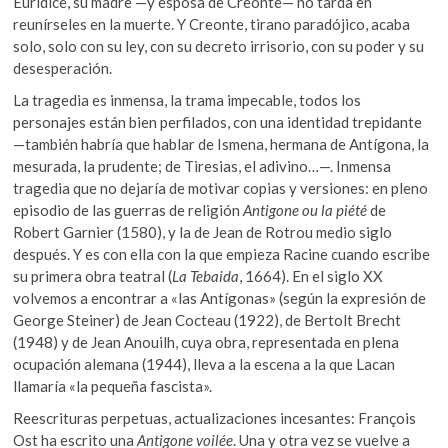
Eurídice, su madre —y esposa de Creonte— no tarda en
reunírseles en la muerte. Y Creonte, tirano paradójico, acaba
solo, solo con su ley, con su decreto irrisorio, con su poder y su
desesperación.
La tragedia es inmensa, la trama impecable, todos los
personajes están bien perfilados, con una identidad trepidante
—también habría que hablar de Ismena, hermana de Antígona, la
mesurada, la prudente; de Tiresias, el adivino…—. Inmensa
tragedia que no dejaría de motivar copias y versiones: en pleno
episodio de las guerras de religión
Antigone ou la piété
de
Robert Garnier (1580), y la de Jean de Rotrou medio siglo
después. Y es con ella con la que empieza Racine cuando escribe
su primera obra teatral (
La Tebaida
, 1664). En el siglo XX
volvemos a encontrar a «las Antígonas» (según la expresión de
George Steiner) de Jean Cocteau (1922), de Bertolt Brecht
(1948) y de Jean Anouilh, cuya obra, representada en plena
ocupación alemana (1944), lleva a la escena a la que Lacan
llamaría «la pequeña fascista».
Reescrituras perpetuas, actualizaciones incesantes: François
Ost ha escrito una
Antigone voilée
. Una y otra vez se vuelve a