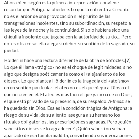
Ahora bien: según esta primera interpretación, conviene
recordar que Antígona obedece. Lo que la enfrenta a Creonte
no es el ardor de una provocación ni el prurito de las
transgresiones insolentes, sino su subordinación, su respeto a
las leyes de la noche y la continuidad. Si solo hubiera sido una
chiquilla insolente que jugaba con la autoridad de su tío… Pero
no, es otra cosa: ella alega su deber, su sentido de lo sagrado, su
piedad.
Hölderlin hace una lectura diferente de la obra de Sófocles.
[7]
Lo que él llama «trágico» no es el choque de legitimidades, sino
algo que designa poéticamente como el «alejamiento de los
dioses». Lo que plantea Hölderlin es la tragedia del «ateísmo»
en un sentido particular: el ateo no es el que niega a Dios o el
que no cree en él. El ateo es más bien el que ya no cree en Dios,
el que está privado de su presencia, de su respaldo.
A-theos
: se
ha quedado sin Dios. Esa es la condición trágica de Antígona: a
riesgo de su vida, de su aliento, asegura a su hermano los
rituales obligatorios, las prescripciones sagradas. Pero ¿quién
sabe si los dioses se lo agradecen? ¿Quién sabe si no se han
apartado de esa familia maldita, convirtiendo sus invocaciones