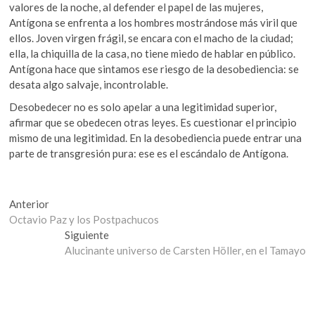
valores de la noche, al defender el papel de las mujeres,
Antígona se enfrenta a los hombres mostrándose más viril que
ellos. Joven virgen frágil, se encara con el macho de la ciudad;
ella, la chiquilla de la casa, no tiene miedo de hablar en público.
Antígona hace que sintamos ese riesgo de la desobediencia: se
desata algo salvaje, incontrolable.
Desobedecer no es solo apelar a una legitimidad superior,
afirmar que se obedecen otras leyes. Es cuestionar el principio
mismo de una legitimidad. En la desobediencia puede entrar una
parte de transgresión pura: ese es el escándalo de Antígona.
Navegación
Entrada
Anterior
anterior:
Octavio Paz y los Postpachucos
de
Entrada
Siguiente
entradas
siguiente:
Alucinante universo de Carsten Höller, en el Tamayo