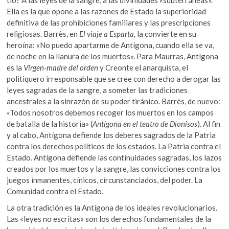
tío? A las leyes de la sangre, a las divinidades «subterráneas».
Ella es la que opone a las razones de Estado la superioridad
definitiva de las prohibiciones familiares y las prescripciones
religiosas. Barrès, en
El viaje a Esparta,
la convierte en su
heroína: «No puedo apartarme de Antígona, cuando ella se va,
de noche en la llanura de los muertos». Para Maurras, Antígona
es la
Virgen-madre del orden
y Creonte el anarquista, el
politiquero irresponsable que se cree con derecho a derogar las
leyes sagradas de la sangre, a someter las tradiciones
ancestrales a la sinrazón de su poder tiránico. Barrès, de nuevo:
«Todos nosotros debemos recoger los muertos en los campos
de batalla de la historia» (
Antígona en el teatro de Dionisos
). Al fin
y al cabo, Antígona defiende los deberes sagrados de la Patria
contra los derechos políticos de los estados. La Patria contra el
Estado. Antígona defiende las continuidades sagradas, los lazos
creados por los muertos y la sangre, las convicciones contra los
juegos inmanentes, cínicos, circunstanciados, del poder. La
Comunidad contra el Estado.
La otra tradición es la Antígona de los ideales revolucionarios.
Las «leyes no escritas» son los derechos fundamentales de la