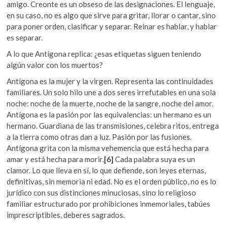
amigo. Creonte es un obseso de las designaciones. El lenguaje,
en su caso, no es algo que sirve para gritar, llorar o cantar, sino
para poner orden, clasificar y separar. Reinar es hablar, y hablar
es separar.
A lo que Antígona replica: ¿esas etiquetas siguen teniendo
algún valor con los muertos?
Antígona es la mujer y la virgen. Representa las continuidades
familiares. Un solo hilo une a dos seres irrefutables en una sola
noche: noche de la muerte, noche de la sangre, noche del amor.
Antígona es la pasión por las equivalencias: un hermano es un
hermano. Guardiana de las transmisiones, celebra ritos, entrega
a la tierra como otras dan a luz. Pasión por las fusiones.
Antígona grita con la misma vehemencia que está hecha para
amar y está hecha para morir.
[6]
Cada palabra suya es un
clamor. Lo que lleva en sí, lo que defiende, son leyes eternas,
definitivas, sin memoria ni edad. No es el orden público, no es lo
jurídico con sus distinciones minuciosas, sino lo religioso
familiar estructurado por prohibiciones inmemoriales, tabúes
imprescriptibles, deberes sagrados.