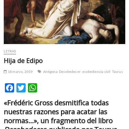
m
v
o
l
g
e
r
s
LETRAS
k
Hija de Edipo
o
p
18 marzo, 2019
Antígona
Desobedecer
esobediencia civil
Taurus
e
n
F
T
W
v
o
ac
w
h
l
«Frédéric Gross desmitifica todas
e
itt
at
g
nuestras razones para acatar las
b
er
s
e
normas…», un fragmento del libro
r
o
A
s