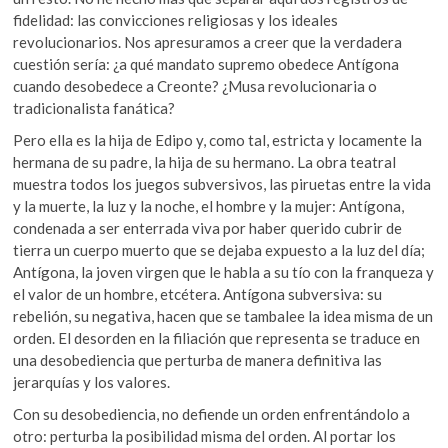
fidelidad: las convicciones religiosas y los ideales
revolucionarios. Nos apresuramos a creer que la verdadera
cuestión sería: ¿a qué mandato supremo obedece Antígona
cuando desobedece a Creonte? ¿Musa revolucionaria o
tradicionalista fanática?
Pero ella es la hija de Edipo y, como tal, estricta y locamente la
hermana de su padre, la hija de su hermano. La obra teatral
muestra todos los juegos subversivos, las piruetas entre la vida
y la muerte, la luz y la noche, el hombre y la mujer: Antígona,
condenada a ser enterrada viva por haber querido cubrir de
tierra un cuerpo muerto que se dejaba expuesto a la luz del día;
Antígona, la joven virgen que le habla a su tío con la franqueza y
el valor de un hombre, etcétera. Antígona subversiva: su
rebelión, su negativa, hacen que se tambalee la idea misma de un
orden. El desorden en la filiación que representa se traduce en
una desobediencia que perturba de manera definitiva las
jerarquías y los valores.
Con su desobediencia, no defiende un orden enfrentándolo a
otro: perturba la posibilidad misma del orden. Al portar los