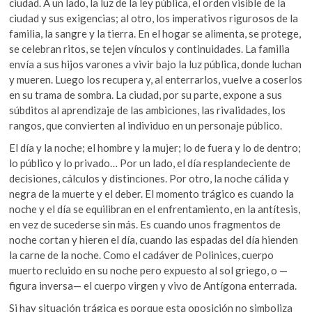
ciudad. A un lado, la luz de la ley pública, el orden visible de la
ciudad y sus exigencias; al otro, los imperativos rigurosos de la
familia, la sangre y la tierra. En el hogar se alimenta, se protege,
se celebran ritos, se tejen vínculos y continuidades. La familia
envía a sus hijos varones a vivir bajo la luz pública, donde luchan
y mueren. Luego los recupera y, al enterrarlos, vuelve a coserlos
en su trama de sombra. La ciudad, por su parte, expone a sus
súbditos al aprendizaje de las ambiciones, las rivalidades, los
rangos, que convierten al individuo en un personaje público.
El día y la noche; el hombre y la mujer; lo de fuera y lo de dentro;
lo público y lo privado… Por un lado, el día resplandeciente de
decisiones, cálculos y distinciones. Por otro, la noche cálida y
negra de la muerte y el deber. El momento trágico es cuando la
noche y el día se equilibran en el enfrentamiento, en la antítesis,
en vez de sucederse sin más. Es cuando unos fragmentos de
noche cortan y hieren el día, cuando las espadas del día hienden
la carne de la noche. Como el cadáver de Polinices, cuerpo
muerto recluido en su noche pero expuesto al sol griego, o —
figura inversa— el cuerpo virgen y vivo de Antígona enterrada.
Si hay situación trágica es porque esta oposición no simboliza