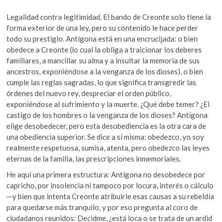
Legalidad contra legitimidad. El bando de Creonte solo tiene la
forma exterior de una ley, pero su contenido le hace perder
todo su prestigio. Antígona está en una encrucijada: o bien
obedece a Creonte (lo cual la obliga a traicionar los deberes
familiares, a mancillar su alma y a insultar la memoria de sus
ancestros, exponiéndose a la venganza de los dioses), o bien
cumple las reglas sagradas, lo que significa transgredir las
órdenes del nuevo rey, despreciar el orden público,
exponiéndose al sufrimiento y la muerte. ¿Qué debe temer? ¿El
castigo de los hombres o la venganza de los dioses? Antígona
elige desobedecer, pero esta desobediencia es la otra cara de
una obediencia superior. Se dice a sí misma: obedezco, yo soy
realmente respetuosa, sumisa, atenta, pero obedezco las leyes
eternas de la familia, las prescripciones inmemoriales.
He aquí una primera estructura: Antígona no desobedece por
capricho, por insolencia ni tampoco por locura, interés o cálculo
—y bien que intenta Creonte atribuirle esas causas a su rebeldía
para quedarse más tranquilo, y por eso pregunta al coro de
ciudadanos reunidos: Decidme, ¿está loca o se trata de un ardid