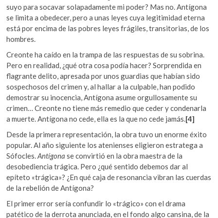
suyo para socavar solapadamente mi poder? Mas no. Antígona
se limita a obedecer, pero a unas leyes cuya legitimidad eterna
está por encima de las pobres leyes frágiles, transitorias, de los
hombres.
Creonte ha caído en la trampa de las respuestas de su sobrina.
Pero en realidad, ¿qué otra cosa podía hacer? Sorprendida en
flagrante delito, apresada por unos guardias que habían sido
sospechosos del crimen y, al hallar a la culpable, han podido
demostrar su inocencia, Antígona asume orgullosamente su
crimen… Creonte no tiene más remedio que ceder y condenarla
a muerte. Antígona no cede, ella es la que no cede jamás.
[4]
Desde la primera representación, la obra tuvo un enorme éxito
popular. Al año siguiente los atenienses eligieron estratega a
Sófocles.
Antígona
se convirtió en la obra maestra de la
desobediencia trágica. Pero ¿qué sentido debemos dar al
epíteto «trágica»? ¿En qué caja de resonancia vibran las cuerdas
de la rebelión de Antígona?
El primer error sería confundir lo «trágico» con el drama
patético de la derrota anunciada, en el fondo algo cansina, de la