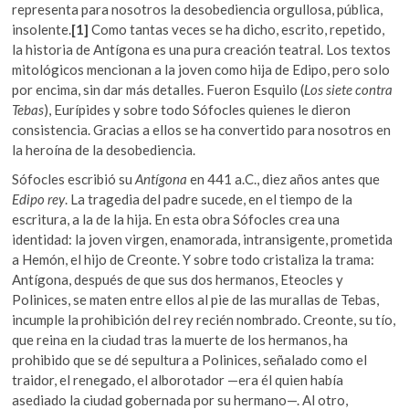
representa para nosotros la desobediencia orgullosa, pública,
insolente.
[1]
Como tantas veces se ha dicho, escrito, repetido,
la historia de Antígona es una pura creación teatral. Los textos
mitológicos mencionan a la joven como hija de Edipo, pero solo
por encima, sin dar más detalles. Fueron Esquilo (
Los siete contra
Tebas
), Eurípides y sobre todo Sófocles quienes le dieron
consistencia. Gracias a ellos se ha convertido para nosotros en
la heroína de la desobediencia.
Sófocles escribió su
Antígona
en 441 a.C., diez años antes que
Edipo rey
. La tragedia del padre sucede, en el tiempo de la
escritura, a la de la hija. En esta obra Sófocles crea una
identidad: la joven virgen, enamorada, intransigente, prometida
a Hemón, el hijo de Creonte. Y sobre todo cristaliza la trama:
Antígona, después de que sus dos hermanos, Eteocles y
Polinices, se maten entre ellos al pie de las murallas de Tebas,
incumple la prohibición del rey recién nombrado. Creonte, su tío,
que reina en la ciudad tras la muerte de los hermanos, ha
prohibido que se dé sepultura a Polinices, señalado como el
traidor, el renegado, el alborotador —era él quien había
asediado la ciudad gobernada por su hermano—. Al otro,