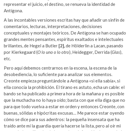
representar el juicio, el destino, se renueva la identidad de
Antígona.
A las incontables versiones escritas hay que añadir un sinfín de
comentarios, lecturas, interpretaciones, decisiones
conceptuales y montajes teóricos. De Antígona se han ocupado
grandes mentes pensantes, espíritus exaltados e intelectuales
brillantes, de Hegel a Butler
[2],
de Hölderlin a Lacan, pasando
por Kierkegaard (
O lo uno o lo otro
), Heidegger, Derrida (
Glas
),
etc.
Pero aquí debemos centrarnos en la escena, la escena de la
desobediencia, lo suficiente para analizar sus elementos.
Creonte empieza preguntándole a Antígona «si ella sabía», si
ella conocía la prohibición. El tirano es astuto, echa un cable: el
bando se ha publicado a primera hora de la mañana y es posible
que la muchacha no lo haya oído; basta con que ella diga que no
para que todo vuelva a estar en orden y entonces Creonte, con
buenas, sólidas e hipócritas excusas… Me parece estar oyendo
cómo se dice para sus adentros: la pequeña insensata que ha
traído ante mí la guardia quería hacerse la lista, pero al oír mi