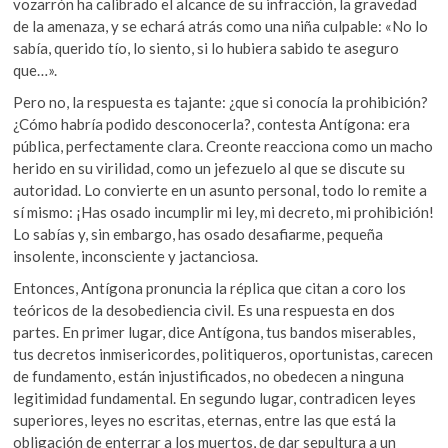
vozarrón ha calibrado el alcance de su infracción, la gravedad
de la amenaza, y se echará atrás como una niña culpable: «No lo
sabía, querido tío, lo siento, si lo hubiera sabido te aseguro
que…».
Pero no, la respuesta es tajante: ¿que si conocía la prohibición?
¿Cómo habría podido desconocerla?, contesta Antígona: era
pública, perfectamente clara. Creonte reacciona como un macho
herido en su virilidad, como un jefezuelo al que se discute su
autoridad. Lo convierte en un asunto personal, todo lo remite a
sí mismo: ¡Has osado incumplir mi ley, mi decreto, mi prohibición!
Lo sabías y, sin embargo, has osado desafiarme, pequeña
insolente, inconsciente y jactanciosa.
Entonces, Antígona pronuncia la réplica que citan a coro los
teóricos de la desobediencia civil. Es una respuesta en dos
partes. En primer lugar, dice Antígona, tus bandos miserables,
tus decretos inmisericordes, politiqueros, oportunistas, carecen
de fundamento, están injustificados, no obedecen a ninguna
legitimidad fundamental. En segundo lugar, contradicen leyes
superiores, leyes no escritas, eternas, entre las que está la
obligación de enterrar a los muertos, de dar sepultura a un