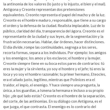
la antinomia de los valores (lo justo y lo injusto, el bien y el mal).
Antígona y Creonte representan dos pretensiones
equivalentes. Creonte representa el papel del macho y de la luz.
Creonte es el hombre maduro, responsable, que tiene a su cargo
el orden y la defensa de la ciudad. Realista implacable. Luz de lo
público, claridad del día, transparencia del ágora. Creonte es el
representante de la ciudad y sus leyes, de la segmentación y la
frustración necesarias. Hablar, dar órdenes, hacer distinciones.
El día divide, rompe las continuidades, segrega a los seres,
recorta formas, separa a los individuos. Por ejemplo: los amigos
y los enemigos; los amos y los esclavos; el hombre y la mujer.
Creonte siempre tiene en su boca estos pares de contrarios: tú
eres la mujer y la sirvienta, yo soy el hombre y el jefe; tú eres la
loca y yo soy el hombre razonable; tu primer hermano, Eteocles,
era el aliado justo, legítimo, mientras que Polinices era el
traidor, el impío, el enemigo. Y hace siempre una pregunta, la
única, a los guardias, a Ismena la hermana e incluso a su propio
hijo: ¿de qué lado estás? Creonte es el hombre de la separación,
del corte, de las antinomias. En su diálogo con Antígona, es el
que juzga, el que contrasta. El enemigo es lo contrario del