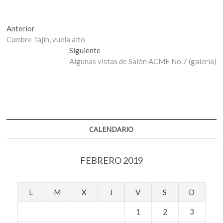
Navegación
Entrada
Anterior
anterior:
Cumbre Tajín, vuela alto
de
Entrada
Siguiente
entradas
siguiente:
Algunas vistas de Salón ACME No.7 (galería)
CALENDARIO
FEBRERO 2019
L
M
X
J
V
S
D
1
2
3