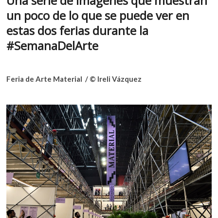
Una serie de imágenes que muestran
e
itt
at
k
un poco de lo que se puede ver en
o
b
er
s
p
estas dos ferias durante la
o
A
e
#SemanaDelArte
n
o
p
k
p
Feria de Arte Material / © Ireli Vázquez