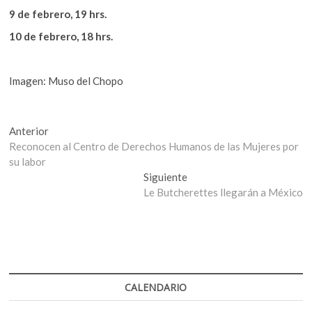
9 de febrero, 19 hrs.
10 de febrero, 18 hrs.
Imagen: Muso del Chopo
Navegación
Entrada
Anterior
anterior:
Reconocen al Centro de Derechos Humanos de las Mujeres por
de
su labor
entradas
Entrada
Siguiente
siguiente:
Le Butcherettes llegarán a México
CALENDARIO