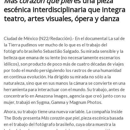
Más corazón que piel
es una pieza
e
itt
at
k
escénica interdisciplinaria que integra
o
b
er
s
p
teatro, artes visuales, ópera y danza
o
A
e
n
o
p
k
p
Ciudad de México (N22/Redacción).- En el documental La sal de
la Tierra pudimos ver mucho de lo que es el trabajo del
fotógrafo brasileño
Sebastião Salgado. Su mirada sensible y la
belleza que emana de su lente (no necesariamente escenarios
idílicos), son producto de poco más de cuatro décadas de viajes
por todo el mundo persiguiendo los rastros de una humanidad
en continua evolución. Ha dirigido su mirada no sólo a la
naturaleza, sino que en sus manos la cámara se convierte en una
herramienta para interactuar con el mundo. Su trabajo, antes de
concentrarlo en Amazona Images, agencia que creó junto con su
mujer, trabajó en Sygma, Gamma y Magnum Photos.
Ahora,
su trabajo tiene una nueva variable. La compañía Inside
The Body presenta
Más corazón que piel
, pieza escénica basada
en el trabajo del fotógrafo brasileño, cuya obra muestra la