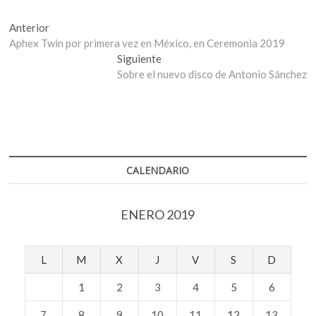
Navegación
Entrada
Anterior
anterior:
Aphex Twin por primera vez en México, en Ceremonia 2019
de
Entrada
Siguiente
entradas
siguiente:
Sobre el nuevo disco de Antonio Sánchez
CALENDARIO
ENERO 2019
L
M
X
J
V
S
D
1
2
3
4
5
6
7
8
9
10
11
12
13