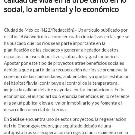
o
A
k
social, lo ambiental y lo económico
o
o
p
p
k
p
e
n
Ciudad de México (N22/Redacción).- Un artículo publicado por
el sitio
LA Network
dio a conocer cuatro iniciativas en las que se
ha buscado que los ríos sean parte importante en la
planificación de las ciudades y generar alrededor de estos,
espacios con usos deportivos, culturales y gastronómicos.
Apostar por este tipo de proyectos atrae beneficios sociales
debido a que a partir de la recuperación de ríos se promueve la
cohesión de las comunidades; ambientales, ya que la restitución
del hábitat fluvial contribuye al control de la temperatura,
mejora la calidad del aire y ayuda a evitar inundaciones. En lo
económico, el mismo artículo enuncia beneficios en lo referente
a la salud pública, eleva el valor inmobiliario y se fomenta el
desarrollo comercial de la zona.
En
Seúl
se encuentra uno de estos proyectos, la regeneración
del río Cheonggyecheon, que sepultado debajo de una
autopista tras su recuperación se registró un crecimiento en la