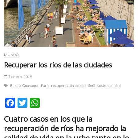
m
v
o
l
g
e
r
s
MUNDO
k
Recuperar los ríos de las ciudades
o
p
7 enero, 2019
e
Bilbao
Guayaquil
París
recuperación de ríos
Seúl
sostenibilidad
n
v
F
T
W
o
l
ac
w
h
g
Cuatro casos en los que la
e
itt
at
e
recuperación de ríos ha mejorado la
r
b
er
s
s
calidad de vida en la urbe tanto en lo