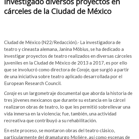
investigado diversos proyectos en
k
o
p
cárceles de la Ciudad de México
o
k
p
p
e
n
Ciudad de México (N22/Redacción).- La investigadora de
teatro y cineasta alemana, Janina Möbius, se ha dedicado a
investigar proyectos de teatro realizados en diversas cárceles
juveniles en la Ciudad de México de 2013 a 2017, es por ello
que se involucró como directora de
Coraje,
que surgió a partir
de una iniciativa sobre teatro aplicado desarrollada por el
European Research Council.
Coraje
es un largometraje documental que aborda la historia de
tres jóvenes mexicanos que durante su estancia en la cárcel
realizaron obras de teatro, lo que les permitió sobrellevar una
vida inmersa en la violencia; fue, también, una actividad
recreativa que contribuyó a su rehabilitación.
En este proceso, se montaron obras del teatro clásico,
particularmente del dramaturgo Molière, así como escenas de