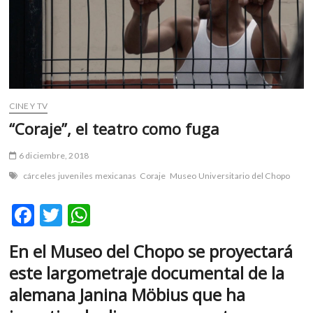
m
v
o
l
g
e
r
CINE Y TV
s
“Coraje”, el teatro como fuga
k
o
6 diciembre, 2018
p
cárceles juveniles mexicanas
Coraje
Museo Universitario del Chopo
e
n
F
T
W
v
o
ac
w
h
l
En el Museo del Chopo se proyectará
e
itt
at
g
este largometraje documental de la
e
b
er
s
r
alemana Janina Möbius que ha
o
A
s