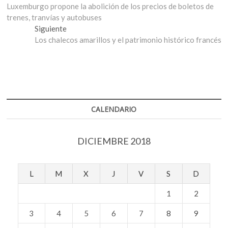
anterior:
Luxemburgo propone la abolición de los precios de boletos de
de
trenes, tranvías y autobuses
entradas
Entrada
Siguiente
siguiente:
Los chalecos amarillos y el patrimonio histórico francés
CALENDARIO
DICIEMBRE 2018
L
M
X
J
V
S
D
1
2
3
4
5
6
7
8
9