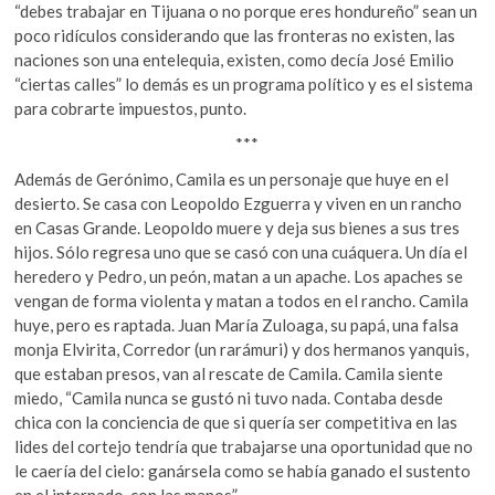
“debes trabajar en Tijuana o no porque eres hondureño” sean un
poco ridículos considerando que las fronteras no existen, las
naciones son una entelequia, existen, como decía José Emilio
“ciertas calles” lo demás es un programa político y es el sistema
para cobrarte impuestos, punto.
***
Además de Gerónimo, Camila es un personaje que huye en el
desierto. Se casa con Leopoldo Ezguerra y viven en un rancho
en Casas Grande. Leopoldo muere y deja sus bienes a sus tres
hijos. Sólo regresa uno que se casó con una cuáquera. Un día el
heredero y Pedro, un peón, matan a un apache. Los apaches se
vengan de forma violenta y matan a todos en el rancho. Camila
huye, pero es raptada. Juan María Zuloaga, su papá, una falsa
monja Elvirita, Corredor (un rarámuri) y dos hermanos yanquis,
que estaban presos, van al rescate de Camila. Camila siente
miedo, “Camila nunca se gustó ni tuvo nada. Contaba desde
chica con la conciencia de que si quería ser competitiva en las
lides del cortejo tendría que trabajarse una oportunidad que no
le caería del cielo: ganársela como se había ganado el sustento