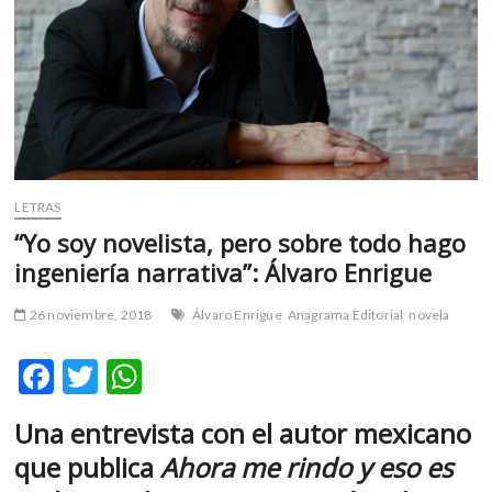
m
v
o
l
g
e
r
s
LETRAS
k
o
“Yo soy novelista, pero sobre todo hago
p
ingeniería narrativa”: Álvaro Enrigue
e
n
26 noviembre, 2018
Álvaro Enrigue
Anagrama Editorial
novela
v
o
F
T
W
l
ac
w
h
g
Una entrevista con el autor mexicano
e
e
itt
at
r
que publica
Ahora me rindo y eso es
b
er
s
s