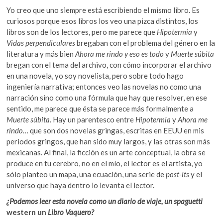
Yo creo que uno siempre está escribiendo el mismo libro. Es
curiosos porque esos libros los veo una pizca distintos, los
libros son de los lectores, pero me parece que
Hipotermia
y
Vidas perpendiculares
bregaban con el problema del género en la
literatura y más bien
Ahora me rindo y eso es todo
y
Muerte súbita
bregan con el tema del archivo, con cómo incorporar el archivo
en una novela, yo soy novelista, pero sobre todo hago
ingeniería narrativa; entonces veo las novelas no como una
narración sino como una fórmula que hay que resolver, en ese
sentido, me parece que ésta se parece más formalmente a
Muerte súbita
. Hay un parentesco entre
Hipotermia
y
Ahora me
rindo
… que son dos novelas gringas, escritas en EEUU en mis
periodos gringos, que han sido muy largos, y las otras son más
mexicanas. Al final, la ficción es un arte conceptual, la obra se
produce en tu cerebro, no en el mío, el lector es el artista, yo
sólo planteo un mapa, una ecuación, una serie de
post-its
y el
universo que haya dentro lo levanta el lector.
¿Podemos leer esta novela como un diario de viaje, un spaguetti
western un
Libro Vaquero?