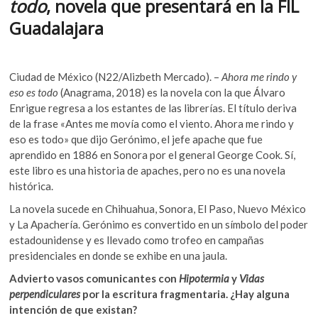
todo
, novela que presentará en la FIL
k
o
A
o
Guadalajara
o
p
p
e
k
p
n
Ciudad de México (N22/Alizbeth Mercado). –
Ahora me rindo y
eso es todo
(Anagrama, 2018) es la novela con la que Álvaro
Enrigue regresa a los estantes de las librerías. El título deriva
de la frase «Antes me movía como el viento. Ahora me rindo y
eso es todo» que dijo Gerónimo, el jefe apache que fue
aprendido en 1886 en Sonora por el general George Cook. Sí,
este libro es una historia de apaches, pero no es una novela
histórica.
La novela sucede en Chihuahua, Sonora, El Paso, Nuevo México
y La Apachería. Gerónimo es convertido en un símbolo del poder
estadounidense y es llevado como trofeo en campañas
presidenciales en donde se exhibe en una jaula.
Advierto vasos comunicantes con
Hipotermia
y
Vidas
perpendiculares
por la escritura fragmentaria. ¿Hay alguna
intención de que existan?