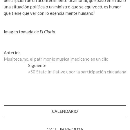
descripción de un acontecimiento ocasional, que pasó en el día o
una situación política o un ministro que se equivocó, es humor
que tiene que ver con lo esencialmente humano.”
Imagen tomada de
El Clarín
Navegación
Entrada
Anterior
anterior:
Musiteca.mx, el patrimonio musical mexicano en un clic
de
Entrada
Siguiente
entradas
siguiente:
«50 State Initiative», por la participación ciudadana
CALENDARIO
OCTUBRE 2018