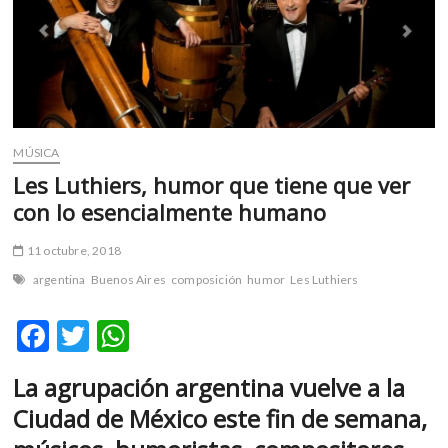
m
v
o
l
g
e
r
MÚSICA
s
Les Luthiers, humor que tiene que ver
k
con lo esencialmente humano
o
p
11 octubre, 2018
e
argentina
Buenos Aires
composición
humor
Les Luthiers
n
v
F
T
W
o
l
ac
w
h
g
La agrupación argentina vuelve a la
e
itt
at
e
Ciudad de México este fin de semana,
r
b
er
s
s