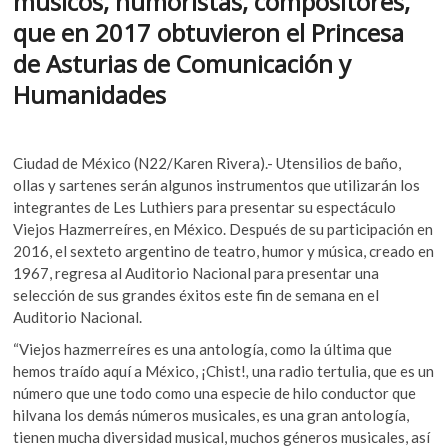
músicos, humoristas, compositores,
o
A
k
que en 2017 obtuvieron el Princesa
o
o
p
p
de Asturias de Comunicación y
k
p
e
Humanidades
n
Ciudad de México (N22/Karen Rivera).- Utensilios de baño,
ollas y sartenes serán algunos instrumentos que utilizarán los
integrantes de Les Luthiers para presentar su espectáculo
Viejos Hazmerreíres, en México. Después de su participación en
2016, el sexteto argentino de teatro, humor y música, creado en
1967, regresa al Auditorio Nacional para presentar una
selección de sus grandes éxitos este fin de semana en el
Auditorio Nacional.
“Viejos hazmerreíres es una antología, como la última que
hemos traído aquí a México, ¡Chist!
,
una radio tertulia, que es un
número que une todo como una especie de hilo conductor que
hilvana los demás números musicales, es una gran antología,
tienen mucha diversidad musical, muchos géneros musicales, así