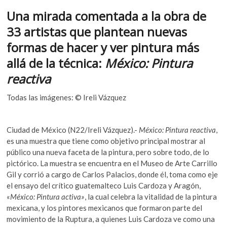
ac
w
h
k
Una mirada comentada a la obra de
o
e
itt
at
p
33 artistas que plantean nuevas
b
er
s
e
formas de hacer y ver pintura más
o
A
n
allá de la técnica:
México: Pintura
o
p
reactiva
k
p
Todas las imágenes: © Ireli Vázquez
Ciudad de México (N22/Ireli Vázquez).-
México: Pintura reactiva
,
es una muestra que tiene como objetivo principal mostrar al
público una nueva faceta de la pintura, pero sobre todo, de lo
pictórico. La muestra se encuentra en el Museo de Arte Carrillo
Gil y corrió a cargo de Carlos Palacios, donde él, toma como eje
el ensayo del crítico guatemalteco Luis Cardoza y Aragón,
«
México: Pintura activa»
, la cual celebra la vitalidad de la pintura
mexicana, y los pintores mexicanos que formaron parte del
movimiento de la Ruptura, a quienes Luis Cardoza ve como una