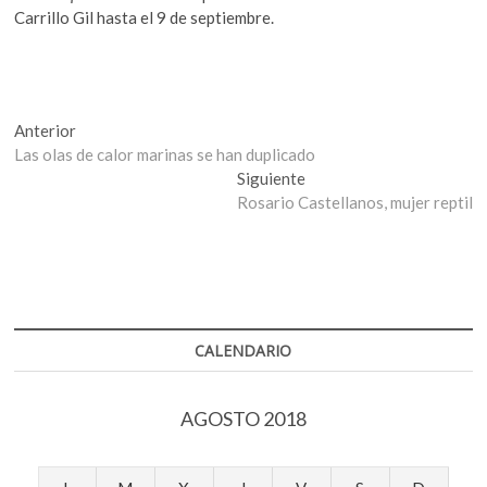
Carrillo Gil hasta el 9 de septiembre.
Navegación
Entrada
Anterior
anterior:
Las olas de calor marinas se han duplicado
de
Entrada
Siguiente
entradas
siguiente:
Rosario Castellanos, mujer reptil
CALENDARIO
AGOSTO 2018