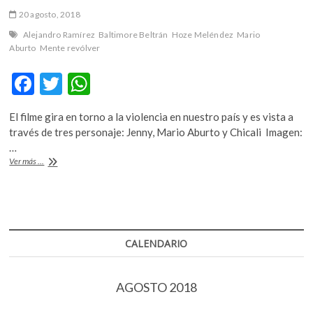
20 agosto, 2018
Alejandro Ramírez
Baltimore Beltrán
Hoze Meléndez
Mario
Aburto
Mente revólver
F
T
W
ac
w
h
El filme gira en torno a la violencia en nuestro país y es vista a
e
itt
at
través de tres personaje: Jenny, Mario Aburto y Chicali Imagen:
b
er
s
…
«Mente
Ver más ...
o
A
Révolver»,
un
o
p
final
k
p
diferente
para
Mario
CALENDARIO
Aburto
AGOSTO 2018