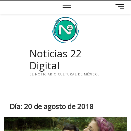
Saltar
B
al
o
contenido
t
ó
n
d
e
Noticias 22
m
e
Digital
n
ú
EL NOTICIARIO CULTURAL DE MÉXICO.
i
n
s
t
Día:
20 de agosto de 2018
a
g
r
a