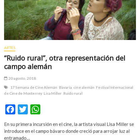
m
v
o
l
g
e
r
ARTES
s
“Ruido rural”, otra representación del
k
campo alemán
o
p
20 agosto, 2018
e
17 Semana de Cine Alemán
Bavaria
cine alemán
Festival Internacional
n
de Cine de Monterrey
Lisa Miller
Ruido rural
v
o
F
T
W
l
g
ac
w
h
e
En su primera incursión en el cine, la artista visual Lisa Miller se
e
itt
at
r
introduce en el campo bávaro donde creció para arrojar luz al
s
b
er
s
entramado…