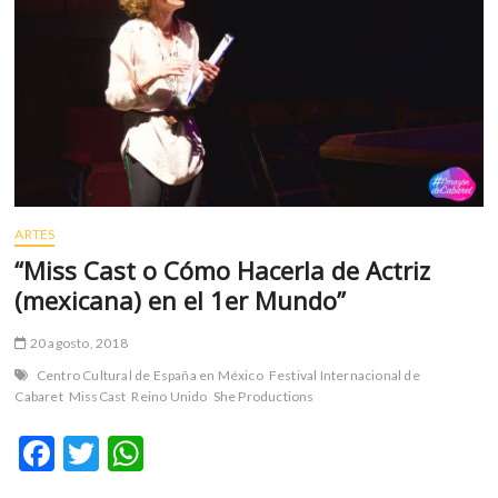
ARTES
“Miss Cast o Cómo Hacerla de Actriz
(mexicana) en el 1er Mundo”
20 agosto, 2018
Centro Cultural de España en México
Festival Internacional de
Cabaret
MissCast
Reino Unido
She Productions
F
T
W
ac
w
h