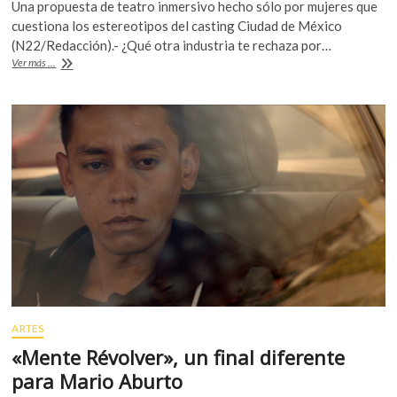
Una propuesta de teatro inmersivo hecho sólo por mujeres que
e
itt
at
cuestiona los estereotipos del casting Ciudad de México
b
er
s
(N22/Redacción).- ¿Qué otra industria te rechaza por…
“Miss
Ver más ...
o
A
Cast
o
o
p
Cómo
k
p
Hacerla
de
Actriz
(mexicana)
en
el
1er
Mundo”
ARTES
«Mente Révolver», un final diferente
para Mario Aburto