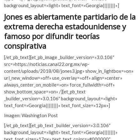
k
b
er
s
background_layout=»light» text_font=»Georgia||||||||»]
o
o
A
Jones es abiertamente partidario de la
p
o
p
e
extrema derecha estadounidense y
n
k
p
famoso por difundir teorías
conspirativa
[/et_pb_text][et_pb_image _builder_version=»3.0.106″
src=»https://noticias.canal22.org.mx/wp-
content/uploads/2018/08/jones3.jpg» show_in_lightbox=»on»
url_new_window=»off» use_overlay=»off» align=»center»
always_center_on_mobile=»on» force_fullwidth=»off»
show_bottom_space=»on» /][et_pb_text
_builder_version=»3.0.106″ background_layout=»light»
text_font=»Georgia||||||||» text_font_size=»12px»]
Imagen:
Washington Post
[/et_pb_text][et_pb_text _builder_version=»3.0.106″
background_layout=»light» text_font=»Georgia||||||||»
text_font_size=»17px» text_text_color=»#000000″