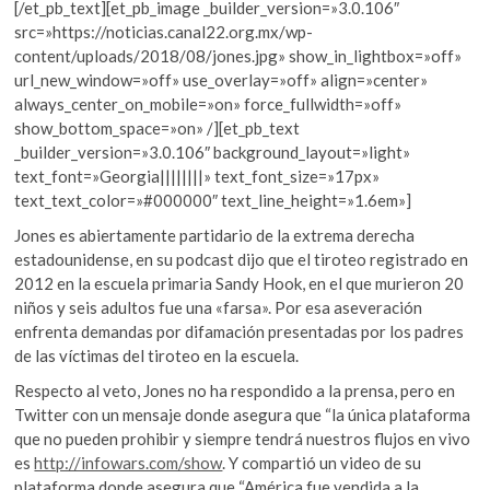
[/et_pb_text][et_pb_image _builder_version=»3.0.106″
src=»https://noticias.canal22.org.mx/wp-
content/uploads/2018/08/jones.jpg» show_in_lightbox=»off»
url_new_window=»off» use_overlay=»off» align=»center»
always_center_on_mobile=»on» force_fullwidth=»off»
show_bottom_space=»on» /][et_pb_text
_builder_version=»3.0.106″ background_layout=»light»
text_font=»Georgia||||||||» text_font_size=»17px»
text_text_color=»#000000″ text_line_height=»1.6em»]
Jones es abiertamente partidario de la extrema derecha
estadounidense, en su podcast dijo que el tiroteo registrado en
2012 en la escuela primaria Sandy Hook, en el que murieron 20
niños y seis adultos fue una «farsa». Por esa aseveración
enfrenta demandas por difamación presentadas por los padres
de las víctimas del tiroteo en la escuela.
Respecto al veto, Jones no ha respondido a la prensa, pero en
Twitter con un mensaje donde asegura que “la única plataforma
que no pueden prohibir y siempre tendrá nuestros flujos en vivo
es
http://infowars.com/show
. Y compartió un video de su
plataforma donde asegura que “América fue vendida a la