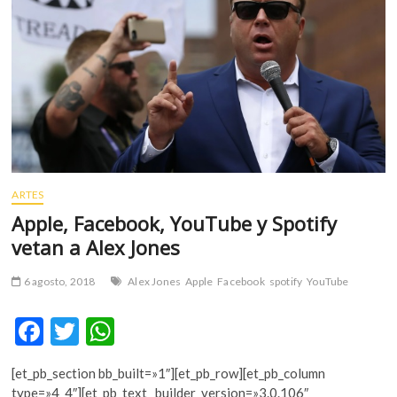
m
v
o
l
g
e
r
s
k
o
ARTES
p
Apple, Facebook, YouTube y Spotify
e
vetan a Alex Jones
n
v
6 agosto, 2018
Alex Jones
Apple
Facebook
spotify
YouTube
o
l
F
T
W
g
e
ac
w
h
r
[et_pb_section bb_built=»1″][et_pb_row][et_pb_column
e
itt
at
s
type=»4_4″][et_pb_text _builder_version=»3.0.106″