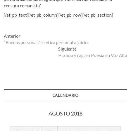
censura comunista”.
[/et_pb_text][/et_pb_column][/et_pb_row][/et_pb_section]
Navegación
Entrada
Anterior
anterior:
“Buenas personas”, le ética personal a juicio
de
Entrada
Siguiente
entradas
siguiente:
Hip hop y rap, en Poesía en Voz Alta
CALENDARIO
AGOSTO 2018