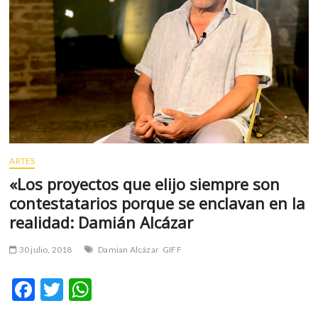
m
v
o
l
g
e
r
s
k
o
ARTES
p
«Los proyectos que elijo siempre son
e
contestatarios porque se enclavan en la
n
v
realidad: Damián Alcázar
o
l
30 julio, 2018
Damian Alcázar
GIFF
g
e
F
T
W
r
ac
w
h
s