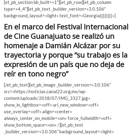
[et_pb_section bb_built=»1″][et_pb_row][et_pb_column
k
e
itt
at
type=»4_4″][et_pb_text _builder_version=»3.0.106″
o
b
er
s
background_layout=»light» text_font=»Georgia||||||||»]
p
e
o
A
En el marco del Festival Internacional
n
o
p
de Cine Guanajuato se realizó un
k
p
homenaje a Damián Alcázar por su
trayectoria y porque “su trabajo es la
expresión de un país que no deja de
reír en tono negro”
[/et_pb_text][et_pb_image _builder_version=»3.0.106″
src=»https://noticias.canal22.org.mx/wp-
content/uploads/2018/07/IMG_3327.jpg»
show_in_lightbox=»off» url_new_window=»off»
use_overlay=»off» align=»center»
always_center_on_mobile=»on» force_fullwidth=»off»
show_bottom_space=»on» /][et_pb_text
_builder_version=»3.0.106″ background_layout=»light»