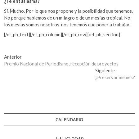
¿Te entusiasma?
Sí. Mucho. Por lo que nos propone y la posibilidad que tenemos.
No porque hablemos de un milagro o de un mesías tropical. No,
los mesías somos nosotros, nos tenemos que poner a trabajar.
[/et_pb_text][/et_pb_column][/et_pb_row][/et_pb_section]
Navegación
Entrada
Anterior
anterior:
Premio Nacional de Periodismo, recepción de proyectos
de
Entrada
Siguiente
entradas
siguiente:
¿Preservar memes?
CALENDARIO