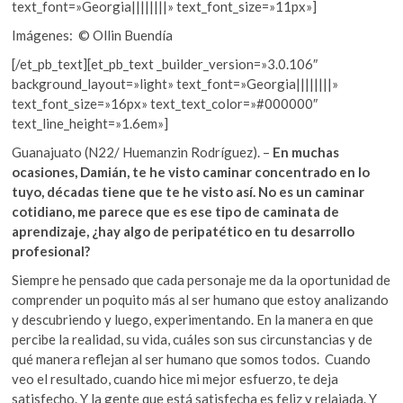
text_font=»Georgia||||||||» text_font_size=»11px»]
Imágenes: © Ollin Buendía
[/et_pb_text][et_pb_text _builder_version=»3.0.106″
background_layout=»light» text_font=»Georgia||||||||»
text_font_size=»16px» text_text_color=»#000000″
text_line_height=»1.6em»]
Guanajuato (N22/ Huemanzin Rodríguez). –
En muchas
ocasiones, Damián, te he visto caminar concentrado en lo
tuyo, décadas tiene que te he visto así. No es un caminar
cotidiano, me parece que es ese tipo de caminata de
aprendizaje, ¿hay algo de peripatético en tu desarrollo
profesional?
Siempre he pensado que cada personaje me da la oportunidad de
comprender un poquito más al ser humano que estoy analizando
y descubriendo y luego, experimentando. En la manera en que
percibe la realidad, su vida, cuáles son sus circunstancias y de
qué manera reflejan al ser humano que somos todos. Cuando
veo el resultado, cuando hice mi mejor esfuerzo, te deja
satisfecho. Y la gente que está satisfecha es feliz y relajada. Y