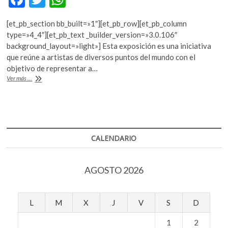
k
ac
w
h
o
[et_pb_section bb_built=»1″][et_pb_row][et_pb_column
e
itt
at
p
type=»4_4″][et_pb_text _builder_version=»3.0.106″
e
b
er
s
background_layout=»light»] Esta exposición es una iniciativa
n
que reúne a artistas de diversos puntos del mundo con el
o
A
objetivo de representar a…
o
p
Peanuts
Ver más ...
Global
k
p
Artist
Collective,
en
la
Ciudad
CALENDARIO
de
México
AGOSTO 2026
L
M
X
J
V
S
D
1
2