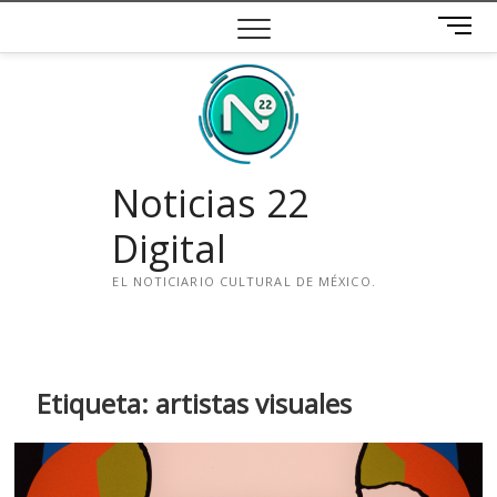
Saltar
B
al
o
contenido
t
ó
n
d
e
Noticias 22
m
e
Digital
n
ú
EL NOTICIARIO CULTURAL DE MÉXICO.
i
n
s
t
Etiqueta:
artistas visuales
a
g
r
a