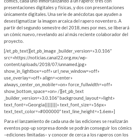
cómics, cada uno inmortalizando a un rapero: tres con
presentaciones digitales y físicas, y dos con presentaciones
únicamente digitales. Una serie de anécdotas que ayuden a
desestigmatizar la imagen arcaica del rapero noventero. A
partir d
el segundo semestre del 2018, mes por mes, se liberará
un cómic nuevo, revelando así al más reciente colaborador del
proyecto.
[/et_pb_text][et_pb_image _builder_version=»3.0.106″
src=»https://noticias.canal22.org.mx/wp-
content/uploads/2018/07/unnamed.jpg»
show_in_lightbox=»off» url_new_window=»off»
use_overlay=»off» align=»center»
always_center_on_mobile=»on» force_fullwidth=»off»
show_bottom_space=»on» /][et_pb_text
_builder_version=»3.0.106″ background_layout=»light»
text_font=»Georgia||||||||» text_font_size=»16px»
text_text_color=»#000000″ text_line_height=»1.6em»]
Para el lanzamiento de cada una de las ediciones se realizarán
eventos pop-up sorpresa donde se podrán conseguir los cómics
–ediciones limitadas– y conocer de cerca a los raperos con los