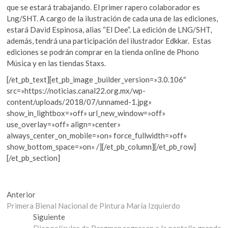
que se estará trabajando. El primer rapero colaborador es
Lng/SHT. A cargo de la ilustración de cada una de las ediciones,
estará David Espinosa, alias “El Dee”. La edición de LNG/SHT,
además, tendrá una participación del ilustrador Edkkar. Estas
ediciones se podrán comprar en la tienda online de Phono
Música y en las tiendas Staxs.
[/et_pb_text][et_pb_image _builder_version=»3.0.106″
src=»https://noticias.canal22.org.mx/wp-
content/uploads/2018/07/unnamed-1.jpg»
show_in_lightbox=»off» url_new_window=»off»
use_overlay=»off» align=»center»
always_center_on_mobile=»on» force_fullwidth=»off»
show_bottom_space=»on» /][/et_pb_column][/et_pb_row]
[/et_pb_section]
Navegación
Entrada
Anterior
anterior:
Primera Bienal Nacional de Pintura María Izquierdo
de
Entrada
Siguiente
siguiente:
Diez películas de Bergman regresan a la pantalla grande