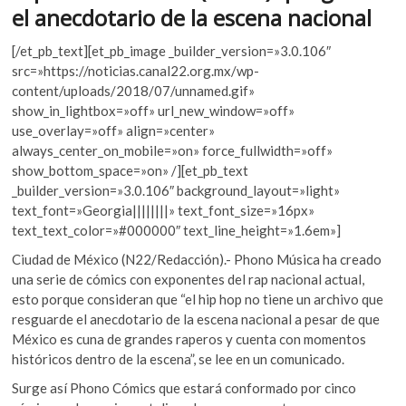
k
el anecdotario de la escena nacional
o
p
[/et_pb_text][et_pb_image _builder_version=»3.0.106″
e
src=»https://noticias.canal22.org.mx/wp-
n
content/uploads/2018/07/unnamed.gif»
show_in_lightbox=»off» url_new_window=»off»
use_overlay=»off» align=»center»
always_center_on_mobile=»on» force_fullwidth=»off»
show_bottom_space=»on» /][et_pb_text
_builder_version=»3.0.106″ background_layout=»light»
text_font=»Georgia||||||||» text_font_size=»16px»
text_text_color=»#000000″ text_line_height=»1.6em»]
Ciudad de México (N22/Redacción).- Phono Música ha creado
una serie de cómics con exponentes del rap nacional actual,
esto porque consideran que “el hip hop no tiene un archivo que
resguarde el anecdotario de la escena nacional a pesar de que
México es cuna de grandes raperos y cuenta con momentos
históricos dentro de la escena”, se lee en un comunicado.
Surge así Phono Cómics que
estará conformado por cinco