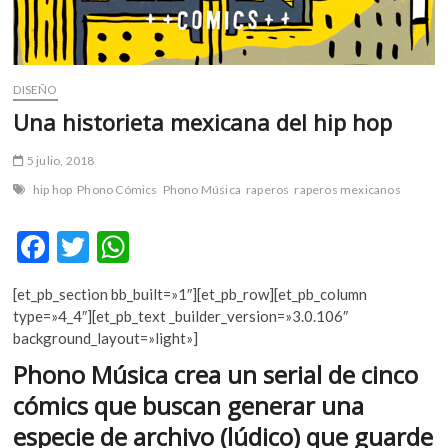
m
v
o
l
DISEÑO
g
Una historieta mexicana del hip hop
e
r
5 julio, 2018
s
hip hop
Phono Cómics
Phono Música
raperos
raperos mexicanos
k
o
F
T
W
p
e
ac
w
h
n
[et_pb_section bb_built=»1″][et_pb_row][et_pb_column
e
itt
at
v
type=»4_4″][et_pb_text _builder_version=»3.0.106″
o
b
er
s
background_layout=»light»]
l
o
A
Phono Música crea un serial de cinco
g
e
o
p
cómics que buscan generar una
r
k
p
especie de archivo (lúdico) que guarde
s