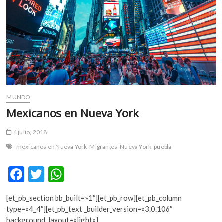
m
v
o
l
g
e
r
s
k
MUNDO
o
Mexicanos en Nueva York
p
e
4 julio, 2018
n
mexicanos en Nueva York
Migrantes
Nueva York
puebla
v
o
F
T
W
l
g
ac
w
h
e
[et_pb_section bb_built=»1″][et_pb_row][et_pb_column
e
itt
at
r
type=»4_4″][et_pb_text _builder_version=»3.0.106″
s
b
er
s
background_layout=»light»]