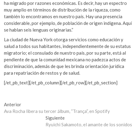
ha migrado por razones económicas. Es decir, hay un espectro
muy amplio en términos de distribución de la riqueza, como
también lo encontramos en nuestro país. Hay una presencia
considerable, por ejemplo, de población de origen indígena. Aquí
se hablan seis lenguas originarias.”
La ciudad de Nueva York otorga servicios como educación y
salud a todos sus habitantes, independientemente de su estatus
migratorio; el consulado de nuestro país, por su parte, está al
pendiente de que la comunidad mexicana no padezca actos de
discriminación, además de que les brinda orientación jurídica
para repatriación de restos y de salud.
[/et_pb_text][/et_pb_column][/et_pb_row][/et_pb_section]
Navegación
Entrada
Anterior
anterior:
Ava Rocha libera su tercer álbum, “Trança”, en Spotify
de
Entrada
Siguiente
entradas
siguiente:
Ryuichi Sakamoto, el amante de los sonidos