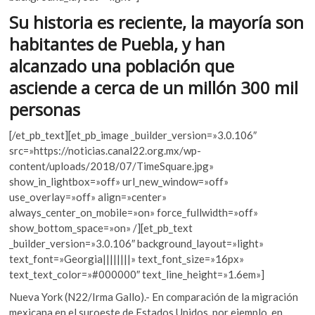
k
o
A
Su historia es reciente, la mayoría son
o
o
p
p
habitantes de Puebla, y han
e
k
p
alcanzado una población que
n
asciende a cerca de un millón 300 mil
personas
[/et_pb_text][et_pb_image _builder_version=»3.0.106″
src=»https://noticias.canal22.org.mx/wp-
content/uploads/2018/07/TimeSquare.jpg»
show_in_lightbox=»off» url_new_window=»off»
use_overlay=»off» align=»center»
always_center_on_mobile=»on» force_fullwidth=»off»
show_bottom_space=»on» /][et_pb_text
_builder_version=»3.0.106″ background_layout=»light»
text_font=»Georgia||||||||» text_font_size=»16px»
text_text_color=»#000000″ text_line_height=»1.6em»]
Nueva York (N22/Irma Gallo).- En comparación de la migración
mexicana en el suroeste de Estados Unidos, por ejemplo, en