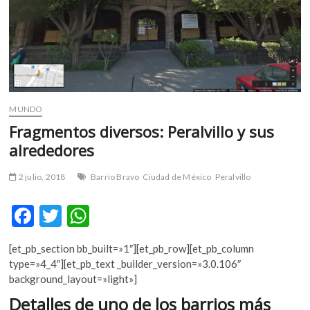
m
v
o
l
g
e
r
MUNDO
s
Fragmentos diversos: Peralvillo y sus
k
alrededores
o
p
2 julio, 2018
Barrio Bravo
Ciudad de México
Peralvillo
e
n
F
T
W
v
o
ac
w
h
l
[et_pb_section bb_built=»1″][et_pb_row][et_pb_column
e
itt
at
g
type=»4_4″][et_pb_text _builder_version=»3.0.106″
e
b
er
s
background_layout=»light»]
r
o
A
Detalles de uno de los barrios más
s