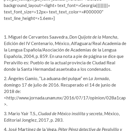
background_layout=»light» text_font=»Georgia||||||||»
text_font_size=»12px» text_text_color=»#000000″
text_line_height=»1.6em»]
1.
Miguel de Cervantes Saavedra,
Don Quijote de la Mancha
,
Edición del IV Centenario, México, Alfaguara/Real Academia de
la Lengua Española/Asociación de Academias de la Lengua
Española, 2004, p. 859. En una nota a pie de página se dice que
Peralvillo es: Pueblo de la actual provincia de Ciudad Real
donde la Santa Hermandad asaeteaba a los condenados.
2.
Ángeles Gamio, “La aduana del pulque” en
La Jornada
,
domingo 17 de julio de 2016. Recuperado el 14 de junio de
2018 de:
<http://www.jornada.unam.mx/2016/07/17/opinion/028a1cap
>.
3.
Mario Yaír T.S.,
Ciudad de México insólita y secreta
, México,
Editorial Jonglez, 2017, p. 283.
4.
José Martínez de la Vega,
Péter Pérez
detective de Peralvillo y