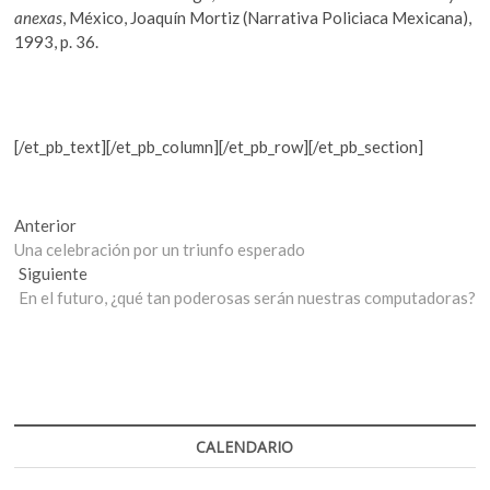
anexas
, México, Joaquín Mortiz (Narrativa Policiaca Mexicana),
1993, p. 36.
[/et_pb_text][/et_pb_column][/et_pb_row][/et_pb_section]
Navegación
Entrada
Anterior
anterior:
Una celebración por un triunfo esperado
de
Entrada
Siguiente
entradas
siguiente:
En el futuro, ¿qué tan poderosas serán nuestras computadoras?
CALENDARIO