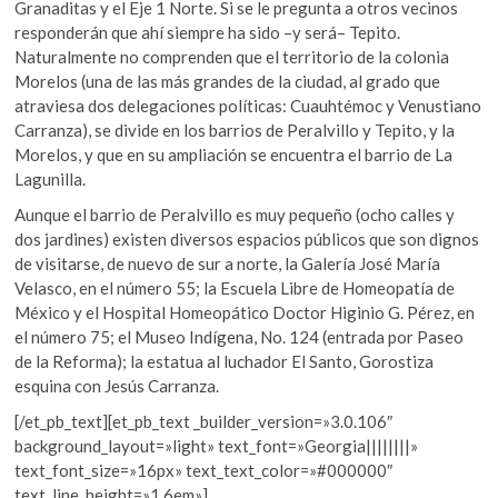
Granaditas y el Eje 1 Norte. Si se le pregunta a otros vecinos
responderán que ahí siempre ha sido –y será– Tepito.
Naturalmente no comprenden que el territorio de la colonia
Morelos (una de las más grandes de la ciudad, al grado que
atraviesa dos delegaciones políticas: Cuauhtémoc y Venustiano
Carranza), se divide en los barrios de Peralvillo y Tepito, y la
Morelos, y que en su ampliación se encuentra el barrio de La
Lagunilla.
Aunque el barrio de Peralvillo es muy pequeño (ocho calles y
dos jardines) existen diversos espacios públicos que son dignos
de visitarse, de nuevo de sur a norte, la Galería José María
Velasco, en el número 55; la Escuela Libre de Homeopatía de
México y el Hospital Homeopático Doctor Higinio G. Pérez, en
el número 75; el Museo Indígena, No. 124 (entrada por Paseo
de la Reforma); la estatua al luchador El Santo, Gorostiza
esquina con Jesús Carranza.
[/et_pb_text][et_pb_text _builder_version=»3.0.106″
background_layout=»light» text_font=»Georgia||||||||»
text_font_size=»16px» text_text_color=»#000000″
text_line_height=»1.6em»]