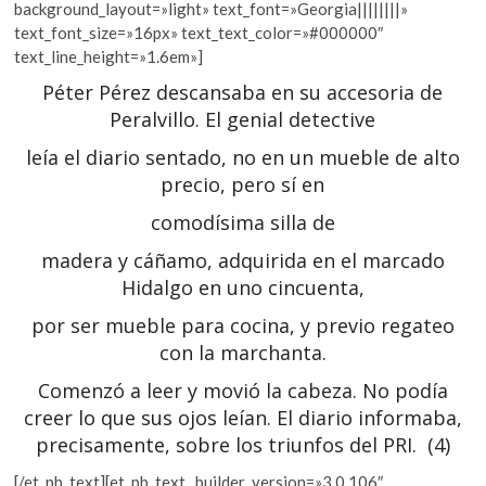
background_layout=»light» text_font=»Georgia||||||||»
text_font_size=»16px» text_text_color=»#000000″
text_line_height=»1.6em»]
Péter Pérez descansaba en su accesoria de
Peralvillo. El genial detective
leía el diario sentado, no en un mueble de alto
precio, pero sí en
comodísima silla de
madera y cáñamo, adquirida en el marcado
Hidalgo en uno cincuenta,
por ser mueble para cocina, y previo regateo
con la marchanta.
Comenzó a leer y movió la cabeza. No podía
creer lo que sus ojos leían. El diario informaba,
precisamente, sobre los triunfos del
PRI
.
(4)
[/et_pb_text][et_pb_text _builder_version=»3.0.106″