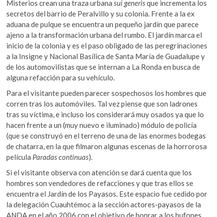
Misterios crean una traza urbana
sui generis
que incrementa los
secretos del barrio de Peralvillo y su colonia. Frente a la ex
aduana de pulque se encuentra un pequeño jardín que parece
ajeno a la transformación urbana del rumbo. El jardín marca el
inicio de la colonia y es el paso obligado de las peregrinaciones
a la Insigne y Nacional Basílica de Santa María de Guadalupe y
de los automovilistas que se internan a La Ronda en busca de
alguna refacción para su vehículo.
Para el visitante pueden parecer sospechosos los hombres que
corren tras los automóviles. Tal vez piense que son ladrones
tras su víctima, e incluso los considerará muy osados ya que lo
hacen frente a un (muy nuevo e iluminado) módulo de policía
(que se construyó en el terreno de una de las enormes bodegas
de chatarra, en la que filmaron algunas escenas de la horrorosa
película
Paradas continuas
).
Si el visitante observa con atención se dará cuenta que los
hombres son vendedores de refacciones y que tras ellos se
encuentra el Jardín de los Payasos. Este espacio fue cedido por
la delegación Cuauhtémoc a la sección actores-payasos de la
ANDA
en el año 2006 con el objetivo de honrar a los bufones