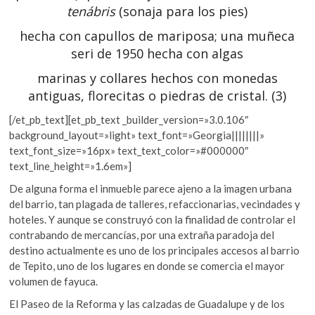
tenábri
s
(sonaja para los pies)
hecha con capullos de mariposa; una muñeca
seri de 1950 hecha con algas
marinas y collares hechos con monedas
antiguas, florecitas o piedras de cristal. (3)
[/et_pb_text][et_pb_text _builder_version=»3.0.106″
background_layout=»light» text_font=»Georgia||||||||»
text_font_size=»16px» text_text_color=»#000000″
text_line_height=»1.6em»]
De alguna forma el inmueble parece ajeno a la imagen urbana
del barrio, tan plagada de talleres, refaccionarias, vecindades y
hoteles. Y aunque se construyó con la finalidad de controlar el
contrabando de mercancías, por una extraña paradoja del
destino actualmente es uno de los principales accesos al barrio
de Tepito, uno de los lugares en donde se comercia el mayor
volumen de fayuca.
El Paseo de la Reforma y las calzadas de Guadalupe y de los