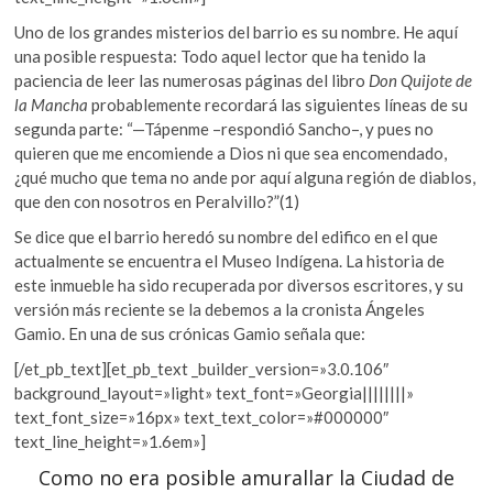
Uno de los grandes misterios del barrio es su nombre. He aquí
una posible respuesta: Todo aquel lector que ha tenido la
paciencia de leer las numerosas páginas del libro
Don Quijote de
la Mancha
probablemente recordará las siguientes líneas de su
segunda parte: “—Tápenme –respondió Sancho–, y pues no
quieren que me encomiende a Dios ni que sea encomendado,
¿qué mucho que tema no ande por aquí alguna región de diablos,
que den con nosotros en Peralvillo?
”(1)
Se dice que el barrio heredó su nombre del edifico en el que
actualmente se encuentra el Museo Indígena. La historia de
este inmueble ha sido recuperada por diversos escritores, y su
versión más reciente se la debemos a la cronista Ángeles
Gamio. En una de sus crónicas Gamio señala que:
[/et_pb_text][et_pb_text _builder_version=»3.0.106″
background_layout=»light» text_font=»Georgia||||||||»
text_font_size=»16px» text_text_color=»#000000″
text_line_height=»1.6em»]
Como no era posible amurallar la Ciudad de