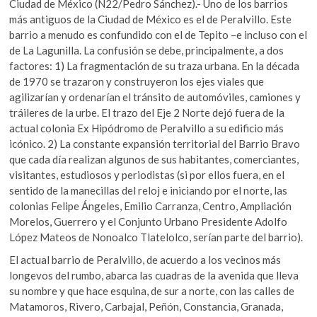
Ciudad de México (N22/Pedro Sánchez).- Uno de los barrios
más antiguos de la Ciudad de México es el de Peralvillo. Este
barrio a menudo es confundido con el de Tepito –e incluso con el
de La Lagunilla. La confusión se debe, principalmente, a dos
factores: 1) La fragmentación de su traza urbana. En la década
de 1970 se trazaron y construyeron los ejes viales que
agilizarían y ordenarían el tránsito de automóviles, camiones y
tráileres de la urbe. El trazo del Eje 2 Norte dejó fuera de la
actual colonia Ex Hipódromo de Peralvillo a su edificio más
icónico. 2) La constante expansión territorial del Barrio Bravo
que cada día realizan algunos de sus habitantes, comerciantes,
visitantes, estudiosos y periodistas (si por ellos fuera, en el
sentido de la manecillas del reloj e iniciando por el norte, las
colonias Felipe Ángeles, Emilio Carranza, Centro, Ampliación
Morelos, Guerrero y el Conjunto Urbano Presidente Adolfo
López Mateos de Nonoalco Tlatelolco, serían parte del barrio).
El actual barrio de Peralvillo, de acuerdo a los vecinos más
longevos del rumbo, abarca las cuadras de la avenida que lleva
su nombre y que hace esquina, de sur a norte, con las calles de
Matamoros, Rivero, Carbajal, Peñón, Constancia, Granada,