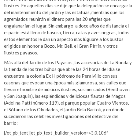
ilustres. En aquellos días se dijo que la delegación se encargaría
del mantenimiento del jardín y las estatuas, mientras que los
agremiados reunirán el dinero para las 20 efigies que
engalanarían el lugar. Sin embargo, a doce años de distancia el
espacio está lleno de basura, tierra, ratas y aves negras, todos
estos elementos le dan un aspecto más lúgubre a los bustos
erigidos en honor a Bozo, Mr. Bell, el Gran Pirrín, y otros
ilustres payasos.
Más allá del Jardín de los Payasos, las accesorias de La Ronda y
la tienda de los tres búhos que abre las 24 horas del día se
encuentra la colonia Ex Hipódromo de Peralvillo con sus
casonas que evocan una época más glamurosa, sus calles que
llevan el nombre de músicos ilustres, sus mercados (Beethoven
y San Joaquín), las espléndidas y deliciosas flautas de Magos
(Adelina Patti número 119), el parque popular Cuatro Vientos,
el Sótano de los Olvidados, el jardín Bela Bartok, y en donde
sucedieron las célebres investigaciones del detective del
barrio:
[/et_pb_text][et_pb_text _builder_version=»3.0.106″