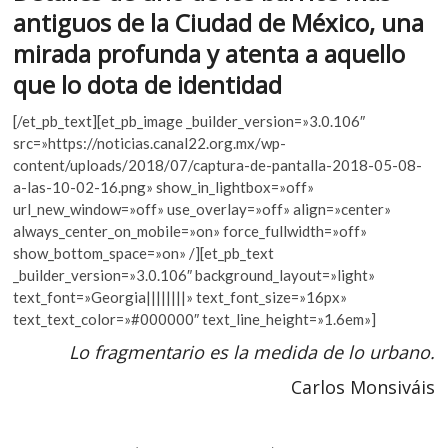
k
o
p
antiguos de la Ciudad de México, una
o
k
p
mirada profunda y atenta a aquello
p
e
que lo dota de identidad
n
[/et_pb_text][et_pb_image _builder_version=»3.0.106″
src=»https://noticias.canal22.org.mx/wp-
content/uploads/2018/07/captura-de-pantalla-2018-05-08-
a-las-10-02-16.png» show_in_lightbox=»off»
url_new_window=»off» use_overlay=»off» align=»center»
always_center_on_mobile=»on» force_fullwidth=»off»
show_bottom_space=»on» /][et_pb_text
_builder_version=»3.0.106″ background_layout=»light»
text_font=»Georgia||||||||» text_font_size=»16px»
text_text_color=»#000000″ text_line_height=»1.6em»]
Lo fragmentario es la medida de lo urbano
.
Carlos Monsiváis