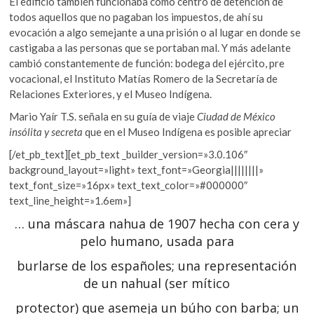
El edificio también funcionaba como centro de detención de
todos aquellos que no pagaban los impuestos, de ahí su
evocación a algo semejante a una prisión o al lugar en donde se
castigaba a las personas que se portaban mal. Y más adelante
cambió constantemente de función: bodega del ejército, pre
vocacional, el Instituto Matías Romero de la Secretaría de
Relaciones Exteriores, y el Museo Indígena.
Mario Yaír T.S. señala en su guía de viaje
Ciudad de México
insólita y secreta
que en el Museo Indígena es posible apreciar
[/et_pb_text][et_pb_text _builder_version=»3.0.106″
background_layout=»light» text_font=»Georgia||||||||»
text_font_size=»16px» text_text_color=»#000000″
text_line_height=»1.6em»]
… una máscara nahua de 1907 hecha con cera y
pelo humano, usada para
burlarse de los españoles; una representación
de un nahual (ser mítico
protector) que asemeja un búho con barba; un