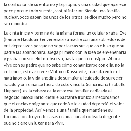
la confusión de su entorno y la propia; y una ciudad que aparece
poco porque todo sucede, casi, al interior. Siendo una familia
nuclear, poco saben los unos de los otros, se dice mucho pero no
se comunica.
La cinta inicia y termina de la misma forma: un celular graba. Eve
(Fantine Haudouin) envenena a su madre con una sobredosis de
antidepresivos porque no soporta más sus quejas e hizo que su
padre las abandonara. Juega primero con la idea de envenenarla
y graba con su celular, observa, hasta que lo consigue. Ahora
vive con su padre que no sabe cómo comunicarse con ella, no la
entiende; éste a su vez (Mathieu Kassovitz) transita entre el
matrimonio, la vida anodina de su mujer al cuidado de su recién
nacido y un romance fuera de este vínculo. Su hermana (Isabelle
Huppert), es la cabeza de la empresa familiar dedicada al
negocio inmobiliario, detalle bastante irónico si recordamos
que el enclave migrante que rodeó a la ciudad depreció el valor
de la propiedad. Así, vemos a una familia que mantiene su
fortuna construyendo casas en una ciudad rodeada de gente
que no tiene un lugar para vivir.