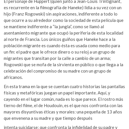
El personaje de Huppert (quien junto a Jean-Louis Trintignant,
es recurrente en la filmografía de Haneke) lidia a su vez con un
hijo (Franz Rogowski) sin aspiraciones, indiferente a todo lo
que ocurre a su alrededor como la sociedad de esta película que
se mantiene indiferente a “la jungla”, como se llamó al
asentamiento migrante que ocupó la periferia de esta localidad
al norte de Francia. Los únicos guiños que Haneke hace a la
población migrante es cuando ésta es usada como medio para
un fin: el padre que le ofrece dinero o su reloj a un grupo de
migrantes que transitan por la calle a cambio de un arma;
Rogowski que se mofa de la sirvienta en público o que llega a la
celebración del compromiso de su madre con un grupo de
africanos.
En esta trama en la que se cuentan cuatro historias las pantallas
físicas y metafóricas juegan un papel importante. Aquí, y
cayendo en el lugar común, nada es lo que parece. El rostro más
tierno del filme, el de Houdouin, es el que nos confronta con las
mayores disyuntivas éticas y morales: una pequeña de 13 años
que envenena a su madre y que tiempo después
intenta suicidarse; que confronta la infidelidad de su padre y