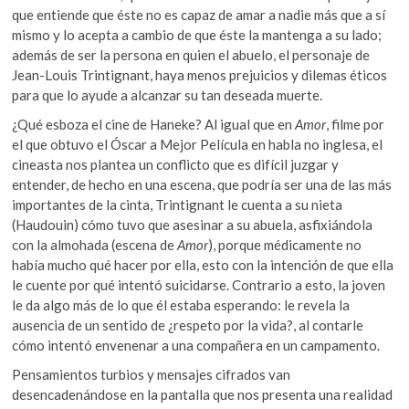
que entiende que éste no es capaz de amar a nadie más que a sí
mismo y lo acepta a cambio de que éste la mantenga a su lado;
además de ser la persona en quien el abuelo, el personaje de
Jean-Louis Trintignant, haya menos prejuicios y dilemas éticos
para que lo ayude a alcanzar su tan deseada muerte.
¿Qué esboza el cine de Haneke? Al igual que en
Amor
, filme por
el que obtuvo el Óscar a Mejor Película en habla no inglesa, el
cineasta nos plantea un conflicto que es difícil juzgar y
entender, de hecho en una escena, que podría ser una de las más
importantes de la cinta, Trintignant le cuenta a su nieta
(Haudouin) cómo tuvo que asesinar a su abuela, asfixiándola
con la almohada (escena de
Amor
), porque médicamente no
había mucho qué hacer por ella, esto con la intención de que ella
le cuente por qué intentó suicidarse. Contrario a esto, la joven
le da algo más de lo que él estaba esperando: le revela la
ausencia de un sentido de ¿respeto por la vida?, al contarle
cómo intentó envenenar a una compañera en un campamento.
Pensamientos turbios y mensajes cifrados van
desencadenándose en la pantalla que nos presenta una realidad