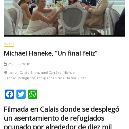
m
v
o
l
g
e
r
ARTES
s
Michael Haneke, “Un final feliz”
k
o
21 junio, 2018
p
amor
Calais
Emmanuel Carrère
Michael
e
Haneke
Refugiados
refugiados sirios
Un final Feliz
n
v
F
T
W
o
l
ac
w
h
g
Filmada en Calais donde se desplegó
e
itt
at
e
un asentamiento de refugiados
b
er
s
r
ocupado por alrededor de diez mil
s