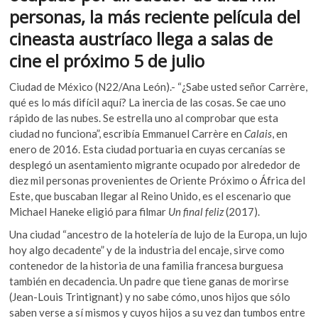
o
A
k
personas, la más reciente película del
o
p
o
cineasta austríaco llega a salas de
p
k
p
e
cine el próximo 5 de julio
n
Ciudad de México (N22/Ana León).- “¿Sabe usted señor Carrère,
qué es lo más difícil aquí? La inercia de las cosas. Se cae uno
rápido de las nubes. Se estrella uno al comprobar que esta
ciudad no funciona”, escribía Emmanuel Carrère en
Calais
, en
enero de 2016. Esta ciudad portuaria en cuyas cercanías se
desplegó un asentamiento migrante ocupado por alrededor de
diez mil personas provenientes de Oriente Próximo o África del
Este, que buscaban llegar al Reino Unido, es el escenario que
Michael Haneke eligió para filmar
Un final feliz
(2017).
Una ciudad “ancestro de la hotelería de lujo de la Europa, un lujo
hoy algo decadente” y de la industria del encaje, sirve como
contenedor de la historia de una familia francesa burguesa
también en decadencia. Un padre que tiene ganas de morirse
(Jean-Louis Trintignant) y no sabe cómo, unos hijos que sólo
saben verse a sí mismos y cuyos hijos a su vez dan tumbos entre