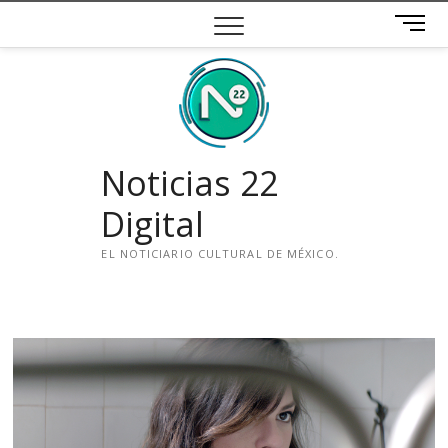
Saltar
B
al
o
contenido
t
ó
n
d
e
Noticias 22
m
e
Digital
n
ú
EL NOTICIARIO CULTURAL DE MÉXICO.
i
n
s
t
a
g
r
a