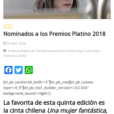
m
v
o
l
ARTES
g
Nominados a los Premios Platino 2018
e
r
s
25 abril, 2018
k
Premios Platino de Cine Iberoamericano
Riviera Maya
Una mujer
o
fantástica
Zama
p
e
F
T
W
n
ac
w
h
v
[et_pb_section bb_built=»1″][et_pb_row][et_pb_column
o
e
itt
at
type=»4_4″][et_pb_text _builder_version=»3.0.106″
l
b
er
s
background_layout=»light»]
g
e
o
A
La favorita de esta quinta edición es
r
o
p
la cinta chilena
Una mujer fantástica
,
s