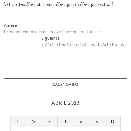
[/et_pb_text][/et_pb_column][/et_pb_row][/et_pb_section]
Navegación
Entrada
Anterior
anterior:
Próxima temporada de Danza Libre en Los Talleres
de
Entrada
Siguiente
entradas
siguiente:
«México textil» en el Museo de Arte Popular
CALENDARIO
ABRIL 2018
L
M
X
J
V
S
D