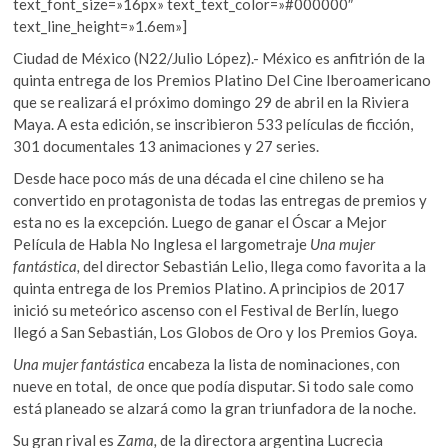
text_font_size=»16px» text_text_color=»#000000″
text_line_height=»1.6em»]
Ciudad de México (N22/Julio López).- México es anfitrión de la
quinta entrega de los Premios Platino Del Cine Iberoamericano
que se realizará el próximo domingo 29 de abril en la Riviera
Maya. A esta edición, se inscribieron 533 películas de ficción,
301 documentales 13 animaciones y 27 series.
Desde hace poco más de una década el cine chileno se ha
convertido en protagonista de todas las entregas de premios y
esta no es la excepción. Luego de ganar el Óscar a Mejor
Película de Habla No Inglesa el largometraje
Una mujer
fantástica
,
del director Sebastián Lelio, llega como favorita a la
quinta entrega de los Premios Platino. A principios de 2017
inició su meteórico ascenso con el Festival de Berlín, luego
llegó a San Sebastián, Los Globos de Oro y los Premios Goya.
Una mujer fantástica
encabeza la lista de nominaciones, con
nueve en total, de once que podía disputar. Si todo sale como
está planeado se alzará como la gran triunfadora de la noche.
Su gran rival es
Zama
,
de la directora argentina Lucrecia