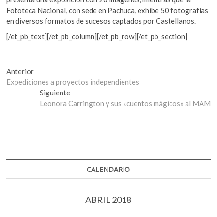
Fototeca Nacional, con sede en Pachuca, exhibe 50 fotografías
en diversos formatos de sucesos captados por Castellanos.
[/et_pb_text][/et_pb_column][/et_pb_row][/et_pb_section]
Navegación
Entrada
Anterior
anterior:
Expediciones a proyectos independientes
de
Entrada
Siguiente
entradas
siguiente:
Leonora Carrington y sus «cuentos mágicos» al MAM
CALENDARIO
ABRIL 2018