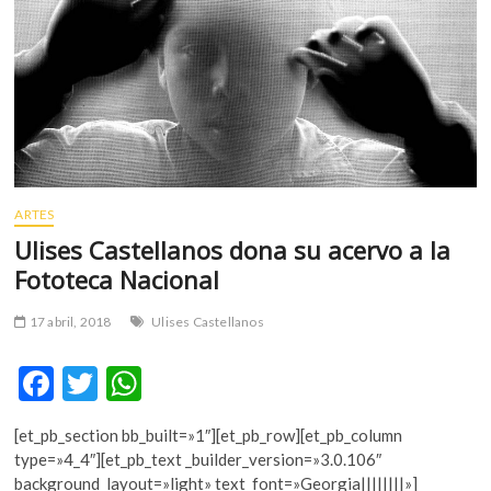
m
v
o
l
g
e
r
s
k
ARTES
o
Ulises Castellanos dona su acervo a la
p
Fototeca Nacional
e
n
17 abril, 2018
Ulises Castellanos
v
o
F
T
W
l
g
ac
w
h
e
[et_pb_section bb_built=»1″][et_pb_row][et_pb_column
e
itt
at
r
type=»4_4″][et_pb_text _builder_version=»3.0.106″
b
er
s
s
background_layout=»light» text_font=»Georgia||||||||»]