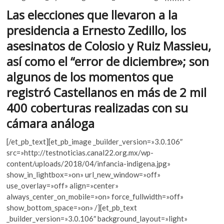
k
o
A
Las elecciones que llevaron a la
o
o
p
presidencia a Ernesto Zedillo, los
p
e
k
p
asesinatos de Colosio y Ruiz Massieu,
n
así como el “error de diciembre»; son
algunos de los momentos que
registró Castellanos en más de 2 mil
400 coberturas realizadas con su
cámara análoga
[/et_pb_text][et_pb_image _builder_version=»3.0.106″
src=»http://testnoticias.canal22.org.mx/wp-
content/uploads/2018/04/infancia-indigena.jpg»
show_in_lightbox=»on» url_new_window=»off»
use_overlay=»off» align=»center»
always_center_on_mobile=»on» force_fullwidth=»off»
show_bottom_space=»on» /][et_pb_text
_builder_version=»3.0.106″ background_layout=»light»