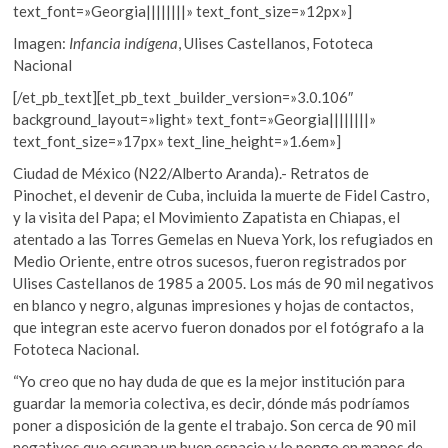
text_font=»Georgia||||||||» text_font_size=»12px»]
Imagen:
Infancia indígena
, Ulises Castellanos, Fototeca
Nacional
[/et_pb_text][et_pb_text _builder_version=»3.0.106″
background_layout=»light» text_font=»Georgia||||||||»
text_font_size=»17px» text_line_height=»1.6em»]
Ciudad de México (N22/Alberto Aranda).- Retratos de
Pinochet, el devenir de Cuba, incluida la muerte de Fidel Castro,
y la visita del Papa; el Movimiento Zapatista en Chiapas, el
atentado a las Torres Gemelas en Nueva York, los refugiados en
Medio Oriente, entre otros sucesos, fueron registrados por
Ulises Castellanos de 1985 a 2005. Los más de 90 mil negativos
en blanco y negro, algunas impresiones y hojas de contactos,
que integran este acervo fueron donados por el fotógrafo a la
Fototeca Nacional.
“Yo creo que no hay duda de que es la mejor institución para
guardar la memoria colectiva, es decir, dónde más podríamos
poner a disposición de la gente el trabajo. Son cerca de 90 mil
negativos que ocupan un buen espacio y lo pongo en manos de