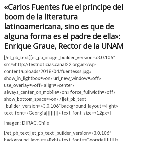
k
o
A
«Carlos Fuentes fue el príncipe del
o
o
p
boom de la literatura
p
e
k
p
latinoamericana, sino es que de
n
alguna forma es el padre de ella»:
Enrique Graue, Rector de la UNAM
[/et_pb_text][et_pb_image _builder_version=»3.0.106″
src=»http://testnoticias.canal22.org.mx/wp-
content/uploads/2018/04/fuentesss.jpg»
show_in_lightbox=»on» url_new_window=»off»
use_overlay=»off» align=»center»
always_center_on_mobile=»on» force_fullwidth=»off»
show_bottom_space=»on» /][et_pb_text
_builder_version=»3.0.106″ background_layout=»light»
text_font=»Georgia||||||||» text_font_size=»12px»]
Imagen: DIRAC, Chile
[/et_pb_text][et_pb_text _builder_version=»3.0.106″
background_layout=»light» text_font=»Georgia||||||||»