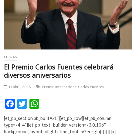
m
v
o
l
g
e
r
s
LETRAS
k
El Premio Carlos Fuentes celebrará
o
p
diversos aniversarios
e
n
11 abril, 2018
Premio Internacional Carlos Fuentes
v
o
F
T
W
l
ac
w
h
g
[et_pb_section bb_built=»1″][et_pb_row][et_pb_column
e
e
itt
at
type=»4_4″][et_pb_text _builder_version=»3.0.106″
r
b
er
s
background_layout=»light» text_font=»Georgia||||||||»]
s