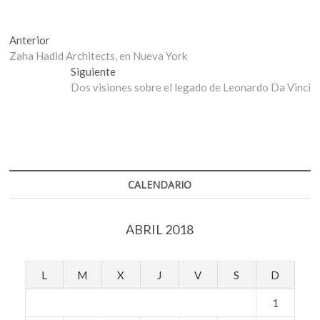
Navegación
Entrada
Anterior
anterior:
Zaha Hadid Architects, en Nueva York
de
Entrada
Siguiente
entradas
siguiente:
Dos visiones sobre el legado de Leonardo Da Vinci
CALENDARIO
ABRIL 2018
L
M
X
J
V
S
D
1