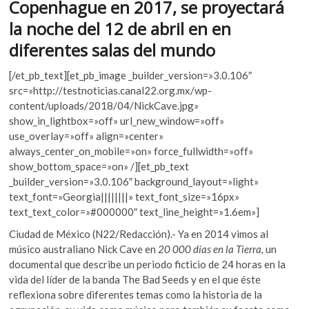
k
p
Copenhague en 2017, se proyectará
k
o
la noche del 12 de abril en en
p
diferentes salas del mundo
e
n
[/et_pb_text][et_pb_image _builder_version=»3.0.106″
src=»http://testnoticias.canal22.org.mx/wp-
content/uploads/2018/04/NickCave.jpg»
show_in_lightbox=»off» url_new_window=»off»
use_overlay=»off» align=»center»
always_center_on_mobile=»on» force_fullwidth=»off»
show_bottom_space=»on» /][et_pb_text
_builder_version=»3.0.106″ background_layout=»light»
text_font=»Georgia||||||||» text_font_size=»16px»
text_text_color=»#000000″ text_line_height=»1.6em»]
Ciudad de México (N22/Redacción).- Ya en 2014 vimos al
músico australiano Nick Cave en
20 000 días en la Tierra
,
un
documental que describe un periodo ficticio de 24 horas en la
vida del líder de la banda The Bad Seeds y en el que éste
reflexiona sobre diferentes temas como la historia de la