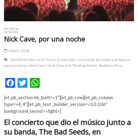
m
v
o
l
MÚSICA
g
Nick Cave, por una noche
e
r
9 abril, 2018
s
k
20 000 mil días en la Tierra
Distant Sky
La canción de la bolsa de basura
para el mareo
Nick Cave
Nick Cave and The Bad Seeds
Skeleton Tree
o
p
F
T
W
e
n
ac
w
h
v
[et_pb_section bb_built=»1″][et_pb_row][et_pb_column
e
itt
at
o
type=»4_4″][et_pb_text _builder_version=»3.0.106″
l
b
er
s
background_layout=»light»]
g
o
A
El concierto que dio el músico junto a
e
r
o
p
su banda, The Bad Seeds, en
s