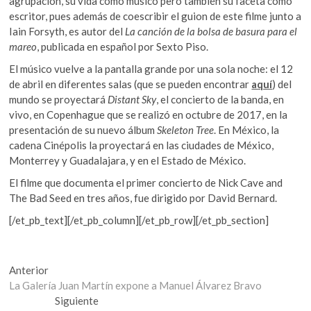
agrupación, su vida como músico pero también su faceta como
escritor, pues además de coescribir el guion de este filme junto a
Iain Forsyth, es autor del
La canción de la bolsa de basura para el
mareo
, publicada en español por Sexto Piso.
El músico vuelve a la pantalla grande por una sola noche: el 12
de abril en diferentes salas (que se pueden encontrar
aquí
) del
mundo se proyectará
Distant Sky
, el concierto de la banda, en
vivo, en Copenhague que se realizó en octubre de 2017, en la
presentación de su nuevo álbum
Skeleton Tree
. En México, la
cadena Cinépolis la proyectará en las ciudades de México,
Monterrey y Guadalajara, y en el Estado de México.
El filme que documenta el primer concierto de Nick Cave and
The Bad Seed en tres años, fue dirigido por David Bernard.
[/et_pb_text][/et_pb_column][/et_pb_row][/et_pb_section]
Navegación
Entrada
Anterior
anterior:
La Galería Juan Martín expone a Manuel Álvarez Bravo
de
Entrada
Siguiente