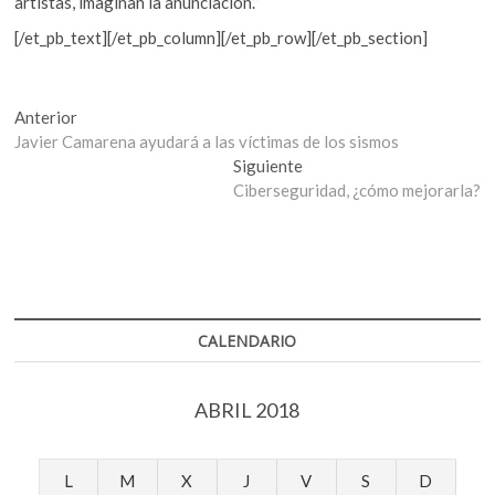
artistas, imaginan la anunciación.”
[/et_pb_text][/et_pb_column][/et_pb_row][/et_pb_section]
Navegación
Entrada
Anterior
anterior:
Javier Camarena ayudará a las víctimas de los sismos
de
Entrada
Siguiente
entradas
siguiente:
Ciberseguridad, ¿cómo mejorarla?
CALENDARIO
ABRIL 2018
L
M
X
J
V
S
D