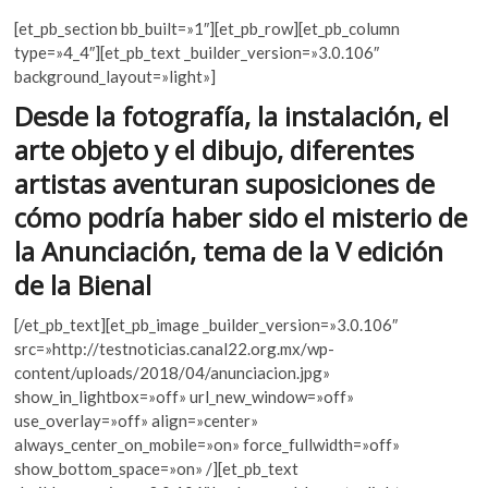
ac
w
h
k
[et_pb_section bb_built=»1″][et_pb_row][et_pb_column
o
e
itt
at
type=»4_4″][et_pb_text _builder_version=»3.0.106″
p
b
er
s
background_layout=»light»]
e
o
A
n
Desde la fotografía, la instalación, el
o
p
arte objeto y el dibujo, diferentes
k
p
artistas aventuran suposiciones de
cómo podría haber sido el misterio de
la Anunciación, tema de la V edición
de la Bienal
[/et_pb_text][et_pb_image _builder_version=»3.0.106″
src=»http://testnoticias.canal22.org.mx/wp-
content/uploads/2018/04/anunciacion.jpg»
show_in_lightbox=»off» url_new_window=»off»
use_overlay=»off» align=»center»
always_center_on_mobile=»on» force_fullwidth=»off»
show_bottom_space=»on» /][et_pb_text