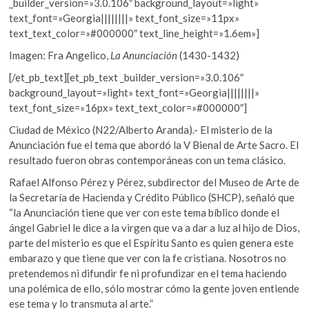
_builder_version=»3.0.106″ background_layout=»light»
text_font=»Georgia||||||||» text_font_size=»11px»
text_text_color=»#000000″ text_line_height=»1.6em»]
Imagen: Fra Angelico,
La Anunciación
(1430-1432)
[/et_pb_text][et_pb_text _builder_version=»3.0.106″
background_layout=»light» text_font=»Georgia||||||||»
text_font_size=»16px» text_text_color=»#000000″]
Ciudad de México (N22/Alberto Aranda).- El misterio de la
Anunciación fue el tema que abordó la V Bienal de Arte Sacro. El
resultado fueron obras contemporáneas con un tema clásico.
Rafael Alfonso Pérez y Pérez, subdirector del Museo de Arte de
la Secretaría de Hacienda y Crédito Público (SHCP), señaló que
“la Anunciación tiene que ver con este tema bíblico donde el
ángel Gabriel le dice a la virgen que va a dar a luz al hijo de Dios,
parte del misterio es que el Espíritu Santo es quien genera este
embarazo y que tiene que ver con la fe cristiana. Nosotros no
pretendemos ni difundir fe ni profundizar en el tema haciendo
una polémica de ello, sólo mostrar cómo la gente joven entiende
ese tema y lo transmuta al arte.”