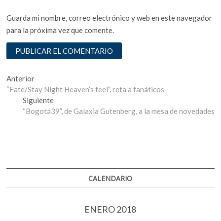
Guarda mi nombre, correo electrónico y web en este navegador
para la próxima vez que comente.
Navegación
Entrada
Anterior
anterior:
“Fate/Stay Night Heaven’s feel”, reta a fanáticos
de
Entrada
Siguiente
entradas
siguiente:
“Bogotá39”, de Galaxia Gutenberg, a la mesa de novedades
CALENDARIO
ENERO 2018