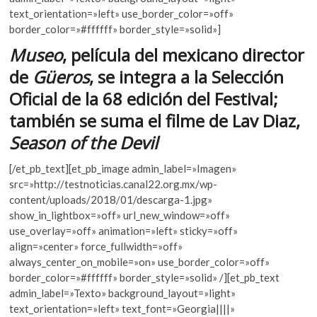
b
er
s
k
text_orientation=»left» use_border_color=»off»
o
A
o
border_color=»#ffffff» border_style=»solid»]
p
o
p
Museo
, película del mexicano director
e
k
p
n
de
Güeros
, se integra a la Selección
Oficial de la 68 edición del Festival;
también se suma el filme de Lav Diaz,
Season of the Devil
[/et_pb_text][et_pb_image admin_label=»Imagen»
src=»http://testnoticias.canal22.org.mx/wp-
content/uploads/2018/01/descarga-1.jpg»
show_in_lightbox=»off» url_new_window=»off»
use_overlay=»off» animation=»left» sticky=»off»
align=»center» force_fullwidth=»off»
always_center_on_mobile=»on» use_border_color=»off»
border_color=»#ffffff» border_style=»solid» /][et_pb_text
admin_label=»Texto» background_layout=»light»
text_orientation=»left» text_font=»Georgia||||»