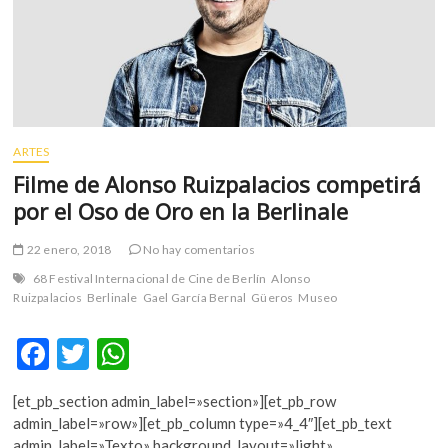
m
v
o
l
g
e
r
ARTES
s
Filme de Alonso Ruizpalacios competirá
k
por el Oso de Oro en la Berlinale
o
p
22 enero, 2018
No hay comentarios
e
68 Festival Internacional de Cine de Berlín
Alonso
n
Ruizpalacios
Berlinale
Gael García Bernal
Güeros
Museo
v
o
F
T
W
l
g
ac
w
h
e
[et_pb_section admin_label=»section»][et_pb_row
e
itt
at
r
admin_label=»row»][et_pb_column type=»4_4″][et_pb_text
s
admin_label=»Texto» background_layout=»light»