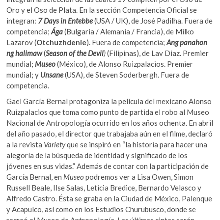
Oro y el Oso de Plata. En la sección Competencia Oficial se
integran:
7 Days in Entebbe
(USA / UK), de José Padilha. Fuera de
competencia;
Ága
(Bulgaria / Alemania / Francia), de Milko
Lazarov (
Otchuzhdenie
). Fuera de competencia;
Ang panahon
ng halimaw
(
Season of the Devil
)
(Filipinas), de Lav Diaz. Premier
mundial;
Museo
(México), de Alonso Ruizpalacios. Premier
mundial; y
Unsane
(USA), de Steven Soderbergh. Fuera de
competencia.
Gael García Bernal protagoniza la película del mexicano Alonso
Ruizpalacios que toma como punto de partida el robo al Museo
Nacional de Antropología ocurrido en los años ochenta. En abril
del año pasado, el director que trabajaba aún en el filme, declaró
a la revista
Variety
que se inspiró en “la historia para hacer una
alegoría de la búsqueda de identidad y significado de los
jóvenes en sus vidas.” Además de contar con la participación de
García Bernal, en
Museo
podremos ver a Lisa Owen, Simon
Russell Beale, Ilse Salas, Leticia Bredice, Bernardo Velasco y
Alfredo Castro. Ésta se graba en la Ciudad de México, Palenque
y Acapulco, así como en los Estudios Churubusco, donde se