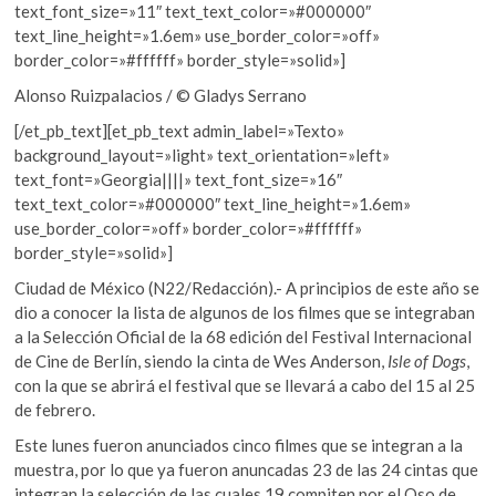
text_font_size=»11″ text_text_color=»#000000″
text_line_height=»1.6em» use_border_color=»off»
border_color=»#ffffff» border_style=»solid»]
Alonso Ruizpalacios / © Gladys Serrano
[/et_pb_text][et_pb_text admin_label=»Texto»
background_layout=»light» text_orientation=»left»
text_font=»Georgia||||» text_font_size=»16″
text_text_color=»#000000″ text_line_height=»1.6em»
use_border_color=»off» border_color=»#ffffff»
border_style=»solid»]
Ciudad de México (N22/Redacción).- A principios de este año se
dio a conocer la lista de algunos de los filmes que se integraban
a la Selección Oficial de la 68 edición del Festival Internacional
de Cine de Berlín, siendo la cinta de Wes Anderson,
Isle of Dogs
,
con la que se abrirá el festival que se llevará a cabo del 15 al 25
de febrero.
Este lunes fueron anunciados cinco filmes que se integran a la
muestra, por lo que ya fueron anuncadas 23 de las 24 cintas que
integran la selección de las cuales 19 compiten por el Oso de