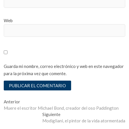
Web
Guarda mi nombre, correo electrónico y web en este navegador
para la próxima vez que comente.
Navegación
Entrada
Anterior
anterior:
Muere el escritor Michael Bond, creador del oso Paddington
de
Entrada
Siguiente
entradas
siguiente:
Modigliani, el pintor de la vida atormentada