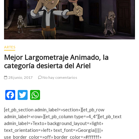
m
v
o
l
g
e
r
ARTES
s
Mejor Largometraje Animado, la
k
categoría desierta del Ariel
o
p
28 junio, 2017
No hay comentarios
e
n
F
T
W
v
o
ac
w
h
l
[et_pb_section admin_label=»section»][et_pb_row
e
itt
at
g
admin_label=»row»][et_pb_column type=»4_4″][et_pb_text
e
b
er
s
admin_label=»Texto» background_layout=»light»
r
text_orientation=»left» text_font=»Georgia||||»
o
A
s
use_border_color=»off» border_color=»#ffffff»