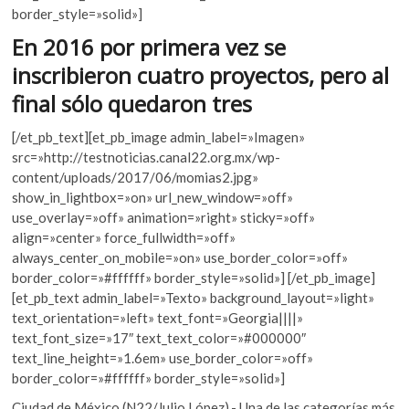
o
p
k
border_style=»solid»]
o
k
p
En 2016 por primera vez se
p
e
inscribieron cuatro proyectos, pero al
n
final sólo quedaron tres
[/et_pb_text][et_pb_image admin_label=»Imagen»
src=»http://testnoticias.canal22.org.mx/wp-
content/uploads/2017/06/momias2.jpg»
show_in_lightbox=»on» url_new_window=»off»
use_overlay=»off» animation=»right» sticky=»off»
align=»center» force_fullwidth=»off»
always_center_on_mobile=»on» use_border_color=»off»
border_color=»#ffffff» border_style=»solid»] [/et_pb_image]
[et_pb_text admin_label=»Texto» background_layout=»light»
text_orientation=»left» text_font=»Georgia||||»
text_font_size=»17″ text_text_color=»#000000″
text_line_height=»1.6em» use_border_color=»off»
border_color=»#ffffff» border_style=»solid»]
Ciudad de México (N22/Julio López).- Una de las categorías más