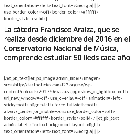
k
text_orientation=»left» text_font=»Georgia||||»
o
A
o
use_border_color=»off» border_color=»#ffffff»
p
o
p
border_style=»solid»]
e
k
p
La cátedra Francisco Araiza, que se
n
realiza desde diciembre del 2016 en el
Conservatorio Nacional de Música,
comprende estudiar 50 lieds cada año
[/et_pb_text][et_pb_image admin_label=»Imagen»
src=»http://testnoticias.canal22.org.mx/wp-
content/uploads/2017/06/araiza.jpg» show_in_lightbox=»off»
url_new_window=»off» use_overlay=»off» animation=»left»
sticky=»off» align=»left» force_fullwidth=»off»
always_center_on_mobile=»on» use_border_color=»off»
border_color=»#ffffff» border_style=»solid» /][et_pb_text
admin_label=»Texto» background_layout=»light»
text_orientation=»left» text_font=»Georgia||||»