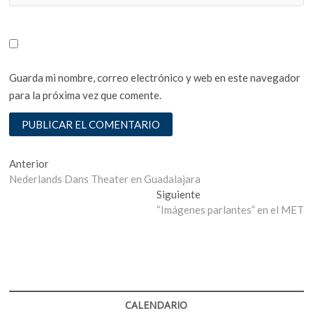
Guarda mi nombre, correo electrónico y web en este navegador
para la próxima vez que comente.
Navegación
Entrada
Anterior
anterior:
Nederlands Dans Theater en Guadalajara
de
Entrada
Siguiente
entradas
siguiente:
“Imágenes parlantes” en el MET
CALENDARIO