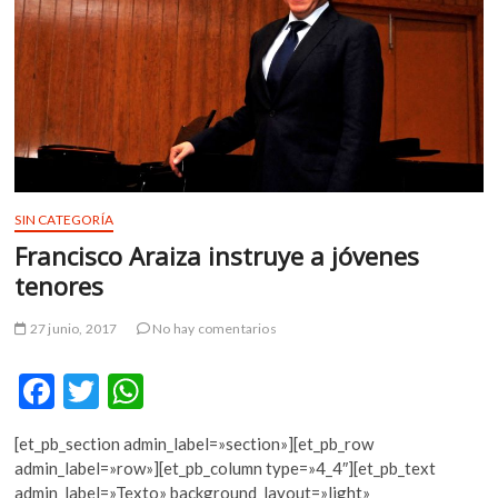
m
v
o
l
g
e
r
s
k
SIN CATEGORÍA
o
Francisco Araiza instruye a jóvenes
p
tenores
e
n
27 junio, 2017
No hay comentarios
v
o
F
T
W
l
g
ac
w
h
e
[et_pb_section admin_label=»section»][et_pb_row
e
itt
at
r
admin_label=»row»][et_pb_column type=»4_4″][et_pb_text
s
b
er
s
admin_label=»Texto» background_layout=»light»